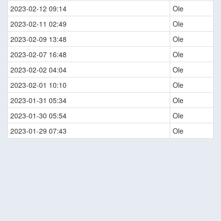
2023-02-12 09:14
Ole
2023-02-11 02:49
Ole
2023-02-09 13:48
Ole
2023-02-07 16:48
Ole
2023-02-02 04:04
Ole
2023-02-01 10:10
Ole
2023-01-31 05:34
Ole
2023-01-30 05:54
Ole
2023-01-29 07:43
Ole