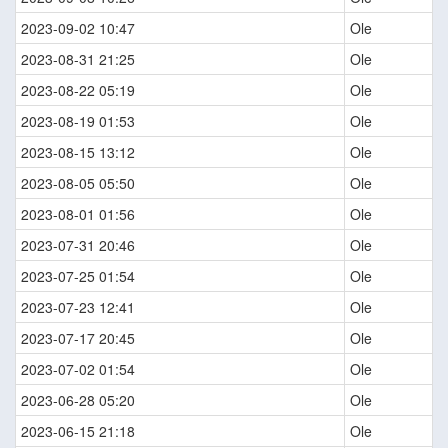
2023-09-02 10:47
Ole
2023-08-31 21:25
Ole
2023-08-22 05:19
Ole
2023-08-19 01:53
Ole
2023-08-15 13:12
Ole
2023-08-05 05:50
Ole
2023-08-01 01:56
Ole
2023-07-31 20:46
Ole
2023-07-25 01:54
Ole
2023-07-23 12:41
Ole
2023-07-17 20:45
Ole
2023-07-02 01:54
Ole
2023-06-28 05:20
Ole
2023-06-15 21:18
Ole