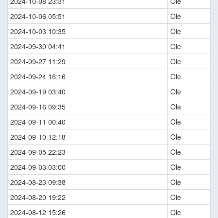
2024-10-08 23:31
Ole
2024-10-06 05:51
Ole
2024-10-03 10:35
Ole
2024-09-30 04:41
Ole
2024-09-27 11:29
Ole
2024-09-24 16:16
Ole
2024-09-19 03:40
Ole
2024-09-16 09:35
Ole
2024-09-11 00:40
Ole
2024-09-10 12:18
Ole
2024-09-05 22:23
Ole
2024-09-03 03:00
Ole
2024-08-23 09:38
Ole
2024-08-20 19:22
Ole
2024-08-12 15:26
Ole