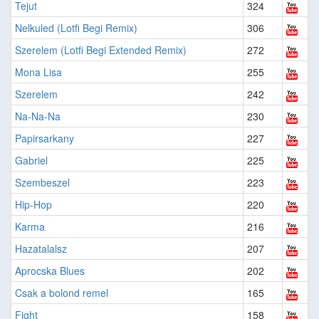
Tejut
324
Nelkuled (Lotfi Begi Remix)
306
Szerelem (Lotfi Begi Extended Remix)
272
Mona Lisa
255
Szerelem
242
Na-Na-Na
230
Papirsarkany
227
Gabriel
225
Szembeszel
223
Hip-Hop
220
Karma
216
Hazatalalsz
207
Aprocska Blues
202
Csak a bolond remel
165
Fight
158