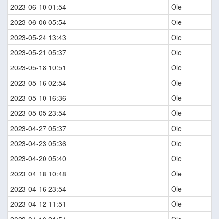
2023-06-10 01:54
Ole
2023-06-06 05:54
Ole
2023-05-24 13:43
Ole
2023-05-21 05:37
Ole
2023-05-18 10:51
Ole
2023-05-16 02:54
Ole
2023-05-10 16:36
Ole
2023-05-05 23:54
Ole
2023-04-27 05:37
Ole
2023-04-23 05:36
Ole
2023-04-20 05:40
Ole
2023-04-18 10:48
Ole
2023-04-16 23:54
Ole
2023-04-12 11:51
Ole