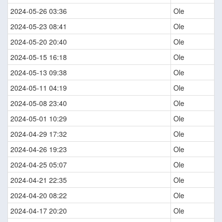
2024-05-26 03:36
Ole
2024-05-23 08:41
Ole
2024-05-20 20:40
Ole
2024-05-15 16:18
Ole
2024-05-13 09:38
Ole
2024-05-11 04:19
Ole
2024-05-08 23:40
Ole
2024-05-01 10:29
Ole
2024-04-29 17:32
Ole
2024-04-26 19:23
Ole
2024-04-25 05:07
Ole
2024-04-21 22:35
Ole
2024-04-20 08:22
Ole
2024-04-17 20:20
Ole