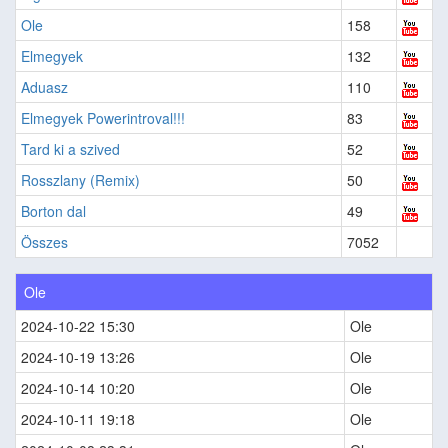
Ole
158
Elmegyek
132
Aduasz
110
Elmegyek Powerintroval!!!
83
Tard ki a szived
52
Rosszlany (Remix)
50
Borton dal
49
Összes
7052
Ole
2024-10-22 15:30
Ole
2024-10-19 13:26
Ole
2024-10-14 10:20
Ole
2024-10-11 19:18
Ole