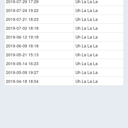
2019-07-29 17:29
Uh La La La
2019-07-24 19:22
Uh La La La
2019-07-21 18:23
Uh La La La
2019-07-02 18:18
Uh La La La
2019-06-12 19:18
Uh La La La
2019-06-09 18:18
Uh La La La
2019-05-21 15:13
Uh La La La
2019-05-14 16:23
Uh La La La
2019-05-09 19:27
Uh La La La
2019-04-18 18:04
Uh La La La