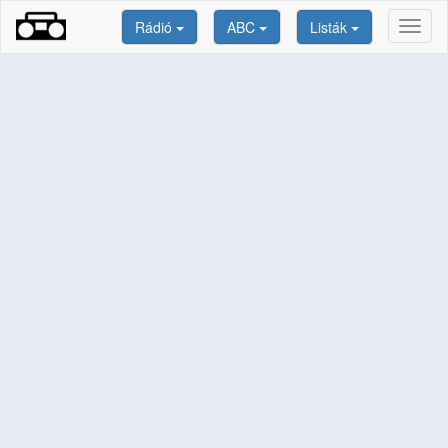
Rádió
ABC
Listák
Toggl
naviga