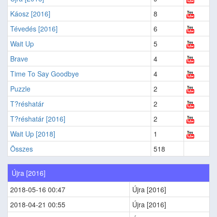
Káosz [2016]
8
Tévedés [2016]
6
Wait Up
5
Brave
4
Time To Say Goodbye
4
Puzzle
2
T?réshatár
2
T?réshatár [2016]
2
Wait Up [2018]
1
Összes
518
Újra [2016]
2018-05-16 00:47
Újra [2016]
2018-04-21 00:55
Újra [2016]