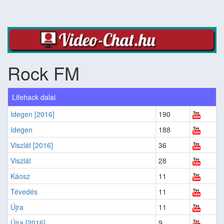
Rock FM
Lifehack dalai
Idegen [2016]
190
Idegen
188
Viszlát [2016]
36
Viszlát
28
Káosz
11
Tévedés
11
Újra
11
Újra [2016]
9