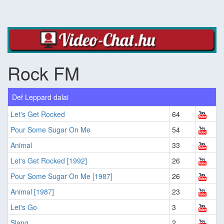
Rock FM
Def Leppard dalai
Let's Get Rocked
64
Pour Some Sugar On Me
54
Animal
33
Let's Get Rocked [1992]
26
Pour Some Sugar On Me [1987]
26
Animal [1987]
23
Let's Go
3
Slang
2