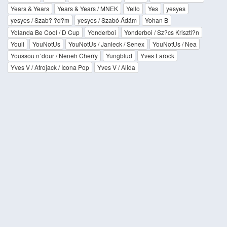
Years & Years
Years & Years / MNEK
Yello
Yes
yesyes
yesyes / Szab? ?d?m
yesyes / Szabó Ádám
Yohan B
Yolanda Be Cool / D Cup
Yonderboi
Yonderboi / Sz?cs Kriszti?n
Youli
YouNotUs
YouNotUs / Janieck / Senex
YouNotUs / Nea
Youssou n`dour / Neneh Cherry
Yungblud
Yves Larock
Yves V / Afrojack / Icona Pop
Yves V / Alida