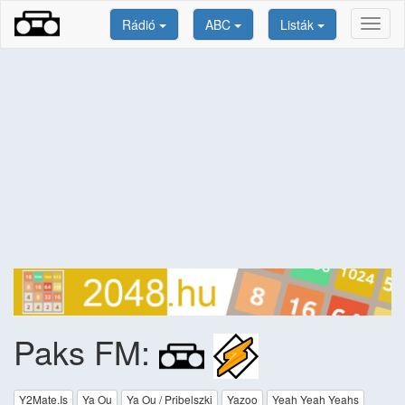
Rádió
ABC
Listák
Toggl
naviga
Paks FM:
Y2Mate.Is
Ya Ou
Ya Ou / Pribelszki
Yazoo
Yeah Yeah Yeahs