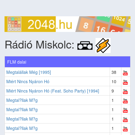
Rádió Miskolc:
FLM dalai
Megtalállak Még [1995]
38
Miért Nincs Nyáron Hó
10
Miért Nincs Nyáron Hó (Feat. Soho Party) [1994]
9
Megtal?llak M?g
1
Megtal?llak M?g
1
Megtal?llak M?g
1
Megtal?llak M?g
1