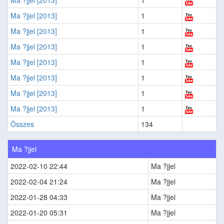
Ma ?jjel [2013]
1
Ma ?jjel [2013]
1
Ma ?jjel [2013]
1
Ma ?jjel [2013]
1
Ma ?jjel [2013]
1
Ma ?jjel [2013]
1
Ma ?jjel [2013]
1
Ma ?jjel [2013]
1
Összes
134
Ma ?jjel
2022-02-10 22:44
Ma ?jjel
2022-02-04 21:24
Ma ?jjel
2022-01-28 04:33
Ma ?jjel
2022-01-20 05:31
Ma ?jjel