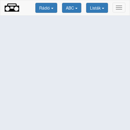
Rádió
ABC
Listák
Toggl
naviga