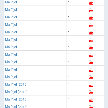
Ma ?jjel
1
Ma ?jjel
1
Ma ?jjel
1
Ma ?jjel
1
Ma ?jjel
1
Ma ?jjel
1
Ma ?jjel
1
Ma ?jjel
1
Ma ?jjel
1
Ma ?jjel
1
Ma ?jjel
1
Ma ?jjel [2013]
1
Ma ?jjel [2013]
1
Ma ?jjel [2013]
1
Ma ?jjel [2013]
1