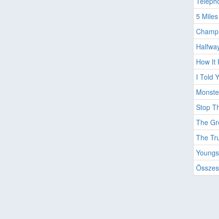
Teleph
5 Miles
Champi
Halfway
How It 
I Told 
Monste
Stop Th
The Gre
The Tru
Youngst
Összes