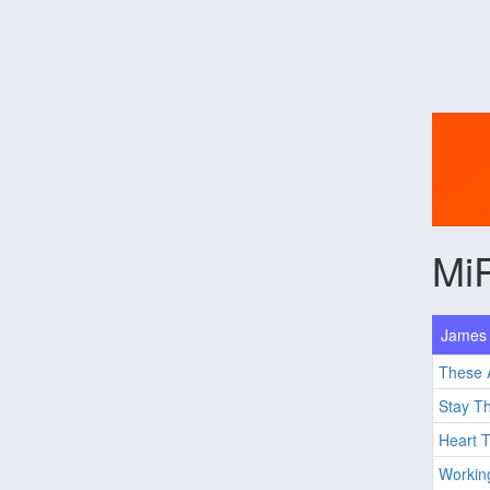
Mi
James 
These 
Stay Th
Heart T
Working