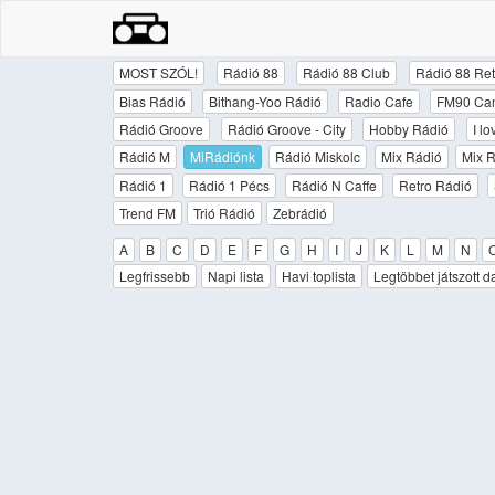
MOST SZÓL!
Rádió 88
Rádió 88 Club
Rádió 88 Ret
Bias Rádió
Bithang-Yoo Rádió
Radio Cafe
FM90 Ca
Rádió Groove
Rádió Groove - City
Hobby Rádió
I l
Rádió M
MiRádiónk
Rádió Miskolc
Mix Rádió
Mix R
Rádió 1
Rádió 1 Pécs
Rádió N Caffe
Retro Rádió
Trend FM
Trió Rádió
Zebrádió
A
B
C
D
E
F
G
H
I
J
K
L
M
N
Legfrissebb
Napi lista
Havi toplista
Legtöbbet játszott d