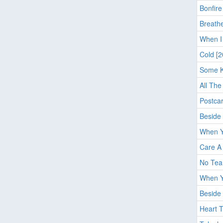
Bonfire
Breathe
When I 
Cold [2
Some Ki
All The
Postcar
Beside 
When Y
Care A 
No Tea
When Y
Beside 
Heart T