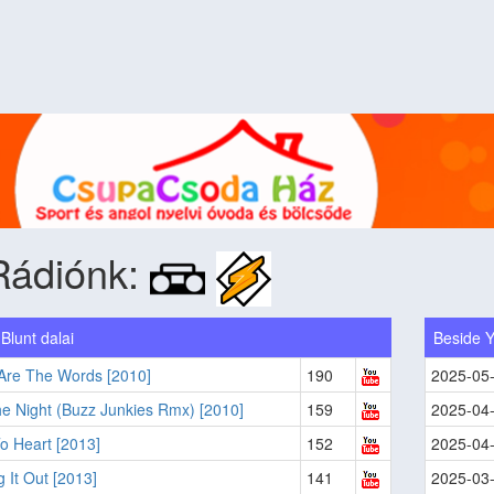
Rádiónk:
Blunt dalai
Beside Y
Are The Words [2010]
190
2025-05
e Night (Buzz Junkies Rmx) [2010]
159
2025-04
o Heart [2013]
152
2025-04
 It Out [2013]
141
2025-03