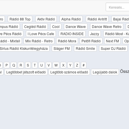
ro
Rádió 88 Top
Aktív Rádió
Alpha Rádió
Rádió Antritt
Bajai Rád
mpus Rádió
Cegléd Rádió
Cool
Dance Wave
Dance Wave Retro
ove Pécs Rádió
I Love Pécs Cafe
RADIO INSIDE
Jazzy
Rádió Most - K
ádió - Mixfall
Mix Rádió - Retro
Rádió Mora
Petőfi Rádió
Next FM
Op
Sirius Rádió Kiskunfélegyháza
Sláger FM
Rádió Smile
Super DJ Rádió
O
P
Q
R
S
T
U
V
W
X
Y
Z
#
Össz
al
Legtöbbet játszott előadó
Legtöbb számos előadó
Legújabb dalok