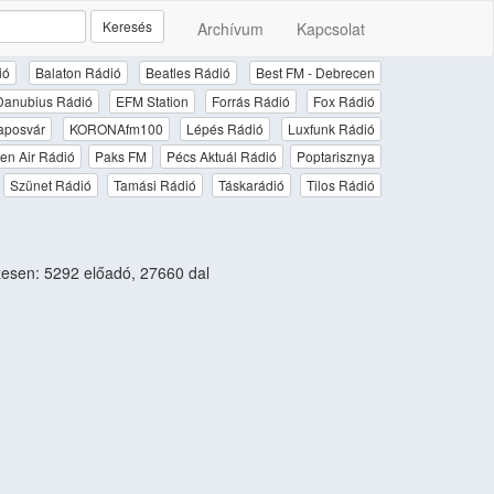
Keresés
Archívum
Kapcsolat
ió
Balaton Rádió
Beatles Rádió
Best FM - Debrecen
Danubius Rádió
EFM Station
Forrás Rádió
Fox Rádió
aposvár
KORONAfm100
Lépés Rádió
Luxfunk Rádió
en Air Rádió
Paks FM
Pécs Aktuál Rádió
Poptarisznya
Szünet Rádió
Tamási Rádió
Táskarádió
Tilos Rádió
esen: 5292 előadó, 27660 dal