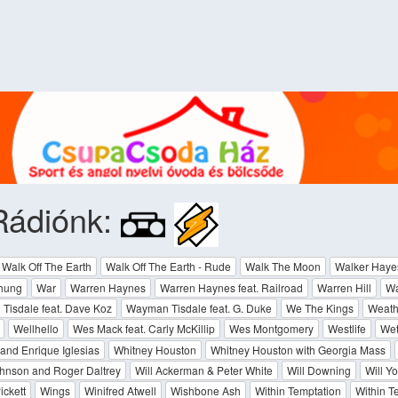
Rádiónk:
Walk Off The Earth
Walk Off The Earth - Rude
Walk The Moon
Walker Haye
hung
War
Warren Haynes
Warren Haynes feat. Railroad
Warren Hill
W
Tisdale feat. Dave Koz
Wayman Tisdale feat. G. Duke
We The Kings
Weath
Wellhello
Wes Mack feat. Carly McKillip
Wes Montgomery
Westlife
Wet
and Enrique Iglesias
Whitney Houston
Whitney Houston with Georgia Mass
hnson and Roger Daltrey
Will Ackerman & Peter White
Will Downing
Will Y
ickett
Wings
Winifred Atwell
Wishbone Ash
Within Temptation
Within T