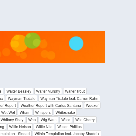
s
Walter Beasley
Walter Murphy
Walter Trout
ax
Wayman Tisdale
Wayman Tisdale feat. Darren Rahn
er Report
Weather Report with Carlos Santana
Weezer
 Wet Wet
Wham
Whispers
Whitesnake
Whitney Shay
Who
Wig Wam
Wilco
Wild Cherry
ong
Willie Nelson
Willie Nile
Wilson Phillips
emptation - Sinead
Within Temptation feat. Jacoby Shaddix