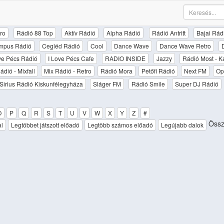
ro
Rádió 88 Top
Aktív Rádió
Alpha Rádió
Rádió Antritt
Bajai Rád
mpus Rádió
Cegléd Rádió
Cool
Dance Wave
Dance Wave Retro
ove Pécs Rádió
I Love Pécs Cafe
RADIO INSIDE
Jazzy
Rádió Most - K
ádió - Mixfall
Mix Rádió - Retro
Rádió Mora
Petőfi Rádió
Next FM
Op
Sirius Rádió Kiskunfélegyháza
Sláger FM
Rádió Smile
Super DJ Rádió
O
P
Q
R
S
T
U
V
W
X
Y
Z
#
Össz
al
Legtöbbet játszott előadó
Legtöbb számos előadó
Legújabb dalok