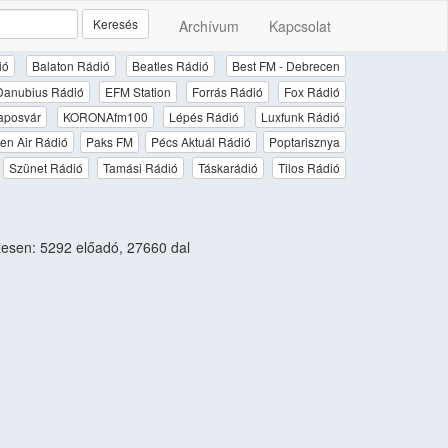
Keresés
Archívum
Kapcsolat
ió
Balaton Rádió
Beatles Rádió
Best FM - Debrecen
Danubius Rádió
EFM Station
Forrás Rádió
Fox Rádió
aposvár
KORONAfm100
Lépés Rádió
Luxfunk Rádió
en Air Rádió
Paks FM
Pécs Aktuál Rádió
Poptarisznya
Szünet Rádió
Tamási Rádió
Táskarádió
Tilos Rádió
esen: 5292 előadó, 27660 dal