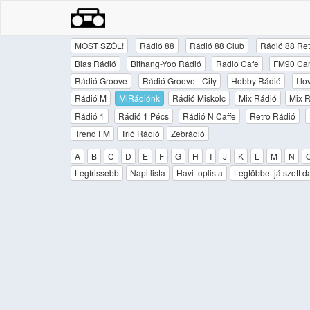
MOST SZÓL!
Rádió 88
Rádió 88 Club
Rádió 88 Ret
Bias Rádió
Bithang-Yoo Rádió
Radio Cafe
FM90 Ca
Rádió Groove
Rádió Groove - City
Hobby Rádió
I l
Rádió M
MiRádiónk
Rádió Miskolc
Mix Rádió
Mix R
Rádió 1
Rádió 1 Pécs
Rádió N Caffe
Retro Rádió
Trend FM
Trió Rádió
Zebrádió
A
B
C
D
E
F
G
H
I
J
K
L
M
N
Legfrissebb
Napi lista
Havi toplista
Legtöbbet játszott d