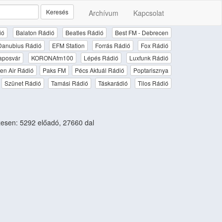
Keresés
Archívum
Kapcsolat
ió
Balaton Rádió
Beatles Rádió
Best FM - Debrecen
Danubius Rádió
EFM Station
Forrás Rádió
Fox Rádió
aposvár
KORONAfm100
Lépés Rádió
Luxfunk Rádió
en Air Rádió
Paks FM
Pécs Aktuál Rádió
Poptarisznya
Szünet Rádió
Tamási Rádió
Táskarádió
Tilos Rádió
esen: 5292 előadó, 27660 dal