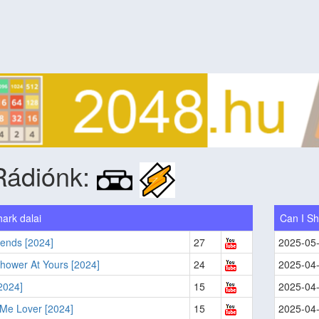
Rádiónk:
ark dalai
Can I Sh
ends [2024]
27
2025-05
hower At Yours [2024]
24
2025-04
2024]
15
2025-04
 Me Lover [2024]
15
2025-04