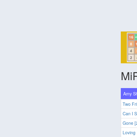
Mi
Amy Sh
Two Fri
Can I S
Gone [
Loving