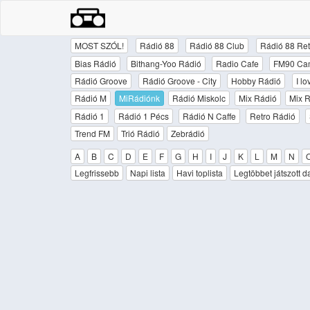
MOST SZÓL!
Rádió 88
Rádió 88 Club
Rádió 88 Ret
Bias Rádió
Bithang-Yoo Rádió
Radio Cafe
FM90 Ca
Rádió Groove
Rádió Groove - City
Hobby Rádió
I l
Rádió M
MiRádiónk
Rádió Miskolc
Mix Rádió
Mix R
Rádió 1
Rádió 1 Pécs
Rádió N Caffe
Retro Rádió
Trend FM
Trió Rádió
Zebrádió
A
B
C
D
E
F
G
H
I
J
K
L
M
N
Legfrissebb
Napi lista
Havi toplista
Legtöbbet játszott d