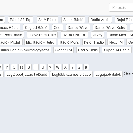
ro
Rádió 88 Top
Aktív Rádió
Alpha Rádió
Rádió Antritt
Bajai Rád
mpus Rádió
Cegléd Rádió
Cool
Dance Wave
Dance Wave Retro
ove Pécs Rádió
I Love Pécs Cafe
RADIO INSIDE
Jazzy
Rádió Most - K
ádió - Mixfall
Mix Rádió - Retro
Rádió Mora
Petőfi Rádió
Next FM
Op
Sirius Rádió Kiskunfélegyháza
Sláger FM
Rádió Smile
Super DJ Rádió
O
P
Q
R
S
T
U
V
W
X
Y
Z
#
Össz
al
Legtöbbet játszott előadó
Legtöbb számos előadó
Legújabb dalok