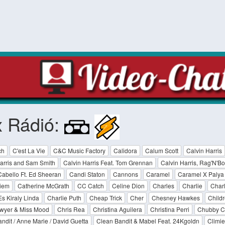
x Rádió:
ch
C'est La Vie
C&C Music Factory
Calidora
Calum Scott
Calvin Harris
arris and Sam Smith
Calvin Harris Feat. Tom Grennan
Calvin Harris, Rag'N'B
abello Ft. Ed Sheeran
Candi Staton
Cannons
Caramel
Caramel X Palya
iem
Catherine McGrath
CC Catch
Celine Dion
Charles
Charlie
Char
Es Kiraly Linda
Charlie Puth
Cheap Trick
Cher
Chesney Hawkes
Childr
awyer & Miss Mood
Chris Rea
Christina Aguilera
Christina Perri
Chubby C
ndit / Anne Marie / David Guetta
Clean Bandit & Mabel Feat. 24Kgoldn
Climie