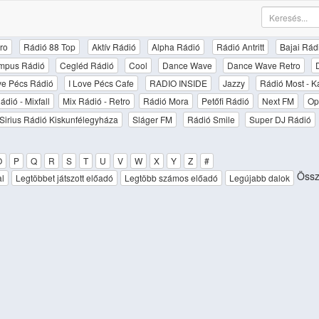
ro
Rádió 88 Top
Aktív Rádió
Alpha Rádió
Rádió Antritt
Bajai Rád
mpus Rádió
Cegléd Rádió
Cool
Dance Wave
Dance Wave Retro
ove Pécs Rádió
I Love Pécs Cafe
RADIO INSIDE
Jazzy
Rádió Most - K
ádió - Mixfall
Mix Rádió - Retro
Rádió Mora
Petőfi Rádió
Next FM
Op
Sirius Rádió Kiskunfélegyháza
Sláger FM
Rádió Smile
Super DJ Rádió
O
P
Q
R
S
T
U
V
W
X
Y
Z
#
Össze
al
Legtöbbet játszott előadó
Legtöbb számos előadó
Legújabb dalok