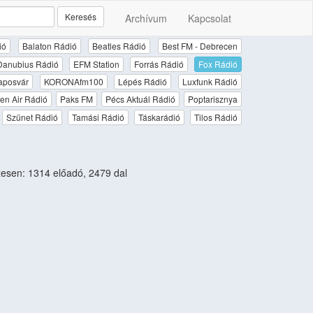
Keresés
Archívum
Kapcsolat
ió
Balaton Rádió
Beatles Rádió
Best FM - Debrecen
Danubius Rádió
EFM Station
Forrás Rádió
Fox Rádió
aposvár
KORONAfm100
Lépés Rádió
Luxfunk Rádió
en Air Rádió
Paks FM
Pécs Aktuál Rádió
Poptarisznya
Szünet Rádió
Tamási Rádió
Táskarádió
Tilos Rádió
sen: 1314 előadó, 2479 dal