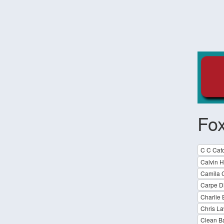
Fo
C C Cat
Calvin H
Camila C
Carpe D
Charlie 
Chris L
Clean Ba