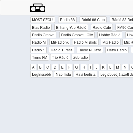
MOST SZÓL!
Rádió 88
Rádió 88 Club
Rádió 88 Ret
Bias Rádió
Bithang-Yoo Rádió
Radio Cafe
FM90 Ca
Rádió Groove
Rádió Groove - City
Hobby Rádió
I l
Rádió M
MiRádiónk
Rádió Miskolc
Mix Rádió
Mix R
Rádió 1
Rádió 1 Pécs
Rádió N Caffe
Retro Rádió
Trend FM
Trió Rádió
Zebrádió
A
B
C
D
E
F
G
H
I
J
K
L
M
N
Legfrissebb
Napi lista
Havi toplista
Legtöbbet játszott d