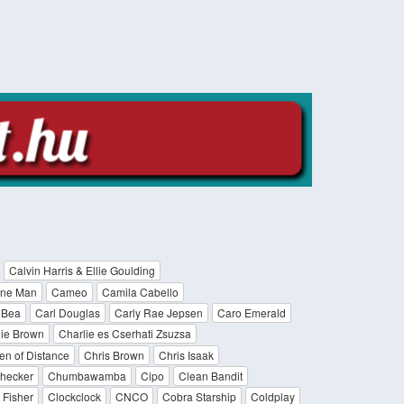
Calvin Harris & Ellie Goulding
one Man
Cameo
Camila Cabello
 Bea
Carl Douglas
Carly Rae Jepsen
Caro Emerald
lie Brown
Charlie es Cserhati Zsuzsa
en of Distance
Chris Brown
Chris Isaak
hecker
Chumbawamba
Cipo
Clean Bandit
 Fisher
Clockclock
CNCO
Cobra Starship
Coldplay