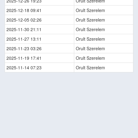
2025-12-26 19:23
Orult Szerelem
2025-12-18 09:41
Orult Szerelem
2025-12-05 02:26
Orult Szerelem
2025-11-30 21:11
Orult Szerelem
2025-11-27 13:11
Orult Szerelem
2025-11-23 03:26
Orult Szerelem
2025-11-19 17:41
Orult Szerelem
2025-11-14 07:23
Orult Szerelem