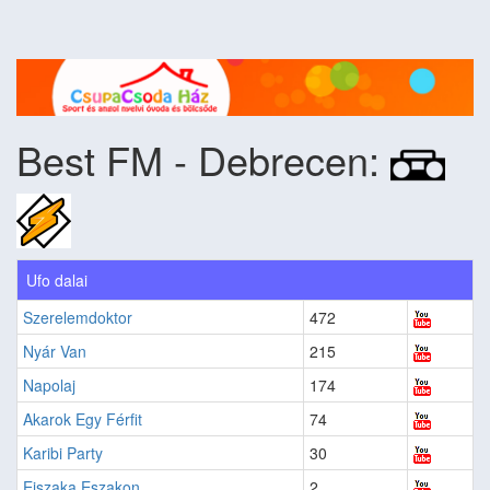
Best FM - Debrecen:
Ufo dalai
Szerelemdoktor
472
Nyár Van
215
Napolaj
174
Akarok Egy Férfit
74
Karibi Party
30
Ejszaka Eszakon
2