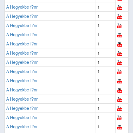
A Hegyekbe f?nn
1
A Hegyekbe f?nn
1
A Hegyekbe f?nn
1
A Hegyekbe f?nn
1
A Hegyekbe f?nn
1
A Hegyekbe f?nn
1
A Hegyekbe f?nn
1
A Hegyekbe f?nn
1
A Hegyekbe f?nn
1
A Hegyekbe f?nn
1
A Hegyekbe f?nn
1
A Hegyekbe f?nn
1
A Hegyekbe f?nn
1
A Hegyekbe f?nn
1