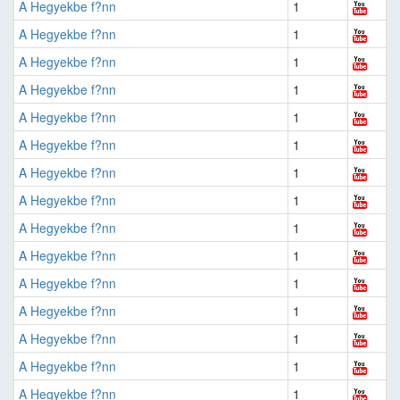
A Hegyekbe f?nn
1
A Hegyekbe f?nn
1
A Hegyekbe f?nn
1
A Hegyekbe f?nn
1
A Hegyekbe f?nn
1
A Hegyekbe f?nn
1
A Hegyekbe f?nn
1
A Hegyekbe f?nn
1
A Hegyekbe f?nn
1
A Hegyekbe f?nn
1
A Hegyekbe f?nn
1
A Hegyekbe f?nn
1
A Hegyekbe f?nn
1
A Hegyekbe f?nn
1
A Hegyekbe f?nn
1