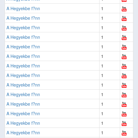
A Hegyekbe f?nn
1
A Hegyekbe f?nn
1
A Hegyekbe f?nn
1
A Hegyekbe f?nn
1
A Hegyekbe f?nn
1
A Hegyekbe f?nn
1
A Hegyekbe f?nn
1
A Hegyekbe f?nn
1
A Hegyekbe f?nn
1
A Hegyekbe f?nn
1
A Hegyekbe f?nn
1
A Hegyekbe f?nn
1
A Hegyekbe f?nn
1
A Hegyekbe f?nn
1