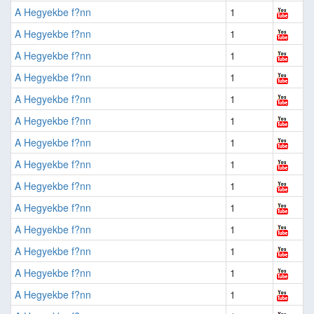
A Hegyekbe f?nn
1
A Hegyekbe f?nn
1
A Hegyekbe f?nn
1
A Hegyekbe f?nn
1
A Hegyekbe f?nn
1
A Hegyekbe f?nn
1
A Hegyekbe f?nn
1
A Hegyekbe f?nn
1
A Hegyekbe f?nn
1
A Hegyekbe f?nn
1
A Hegyekbe f?nn
1
A Hegyekbe f?nn
1
A Hegyekbe f?nn
1
A Hegyekbe f?nn
1