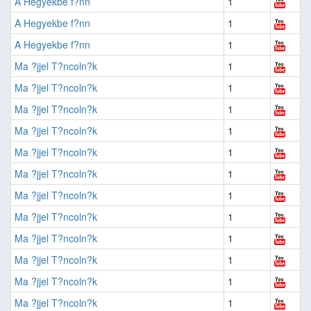
A Hegyekbe f?nn
1
A Hegyekbe f?nn
1
A Hegyekbe f?nn
1
Ma ?jjel T?ncoln?k
1
Ma ?jjel T?ncoln?k
1
Ma ?jjel T?ncoln?k
1
Ma ?jjel T?ncoln?k
1
Ma ?jjel T?ncoln?k
1
Ma ?jjel T?ncoln?k
1
Ma ?jjel T?ncoln?k
1
Ma ?jjel T?ncoln?k
1
Ma ?jjel T?ncoln?k
1
Ma ?jjel T?ncoln?k
1
Ma ?jjel T?ncoln?k
1
Ma ?jjel T?ncoln?k
1