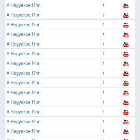
A Hegyekbe f?nn
1
A Hegyekbe f?nn
1
A Hegyekbe f?nn
1
A Hegyekbe f?nn
1
A Hegyekbe f?nn
1
A Hegyekbe f?nn
1
A Hegyekbe f?nn
1
A Hegyekbe f?nn
1
A Hegyekbe f?nn
1
A Hegyekbe f?nn
1
A Hegyekbe f?nn
1
A Hegyekbe f?nn
1
A Hegyekbe f?nn
1
A Hegyekbe f?nn
1