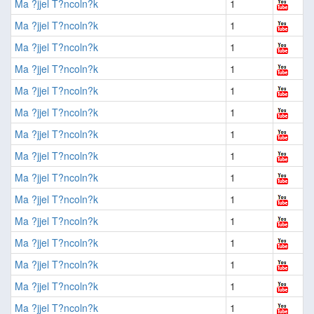
Ma ?jjel T?ncoln?k
1
Ma ?jjel T?ncoln?k
1
Ma ?jjel T?ncoln?k
1
Ma ?jjel T?ncoln?k
1
Ma ?jjel T?ncoln?k
1
Ma ?jjel T?ncoln?k
1
Ma ?jjel T?ncoln?k
1
Ma ?jjel T?ncoln?k
1
Ma ?jjel T?ncoln?k
1
Ma ?jjel T?ncoln?k
1
Ma ?jjel T?ncoln?k
1
Ma ?jjel T?ncoln?k
1
Ma ?jjel T?ncoln?k
1
Ma ?jjel T?ncoln?k
1
Ma ?jjel T?ncoln?k
1