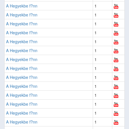
A Hegyekbe f?nn
1
A Hegyekbe f?nn
1
A Hegyekbe f?nn
1
A Hegyekbe f?nn
1
A Hegyekbe f?nn
1
A Hegyekbe f?nn
1
A Hegyekbe f?nn
1
A Hegyekbe f?nn
1
A Hegyekbe f?nn
1
A Hegyekbe f?nn
1
A Hegyekbe f?nn
1
A Hegyekbe f?nn
1
A Hegyekbe f?nn
1
A Hegyekbe f?nn
1