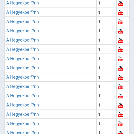
A Hegyekbe f?nn
1
A Hegyekbe f?nn
1
A Hegyekbe f?nn
1
A Hegyekbe f?nn
1
A Hegyekbe f?nn
1
A Hegyekbe f?nn
1
A Hegyekbe f?nn
1
A Hegyekbe f?nn
1
A Hegyekbe f?nn
1
A Hegyekbe f?nn
1
A Hegyekbe f?nn
1
A Hegyekbe f?nn
1
A Hegyekbe f?nn
1
A Hegyekbe f?nn
1
A Hegyekbe f?nn
1