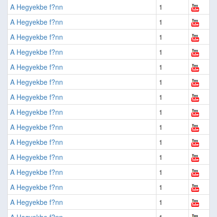
A Hegyekbe f?nn
1
A Hegyekbe f?nn
1
A Hegyekbe f?nn
1
A Hegyekbe f?nn
1
A Hegyekbe f?nn
1
A Hegyekbe f?nn
1
A Hegyekbe f?nn
1
A Hegyekbe f?nn
1
A Hegyekbe f?nn
1
A Hegyekbe f?nn
1
A Hegyekbe f?nn
1
A Hegyekbe f?nn
1
A Hegyekbe f?nn
1
A Hegyekbe f?nn
1
A Hegyekbe f?nn
1