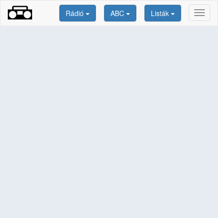
Rádió
ABC
Listák
Toggl
naviga