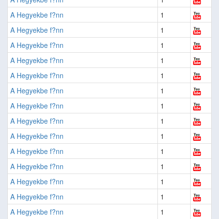
A Hegyekbe f?nn
1
A Hegyekbe f?nn
1
A Hegyekbe f?nn
1
A Hegyekbe f?nn
1
A Hegyekbe f?nn
1
A Hegyekbe f?nn
1
A Hegyekbe f?nn
1
A Hegyekbe f?nn
1
A Hegyekbe f?nn
1
A Hegyekbe f?nn
1
A Hegyekbe f?nn
1
A Hegyekbe f?nn
1
A Hegyekbe f?nn
1
A Hegyekbe f?nn
1