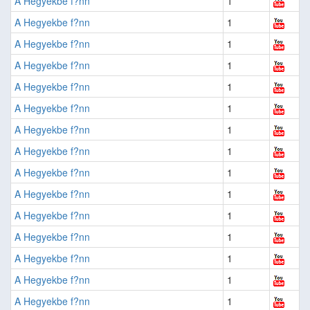
A Hegyekbe f?nn
1
A Hegyekbe f?nn
1
A Hegyekbe f?nn
1
A Hegyekbe f?nn
1
A Hegyekbe f?nn
1
A Hegyekbe f?nn
1
A Hegyekbe f?nn
1
A Hegyekbe f?nn
1
A Hegyekbe f?nn
1
A Hegyekbe f?nn
1
A Hegyekbe f?nn
1
A Hegyekbe f?nn
1
A Hegyekbe f?nn
1
A Hegyekbe f?nn
1
A Hegyekbe f?nn
1