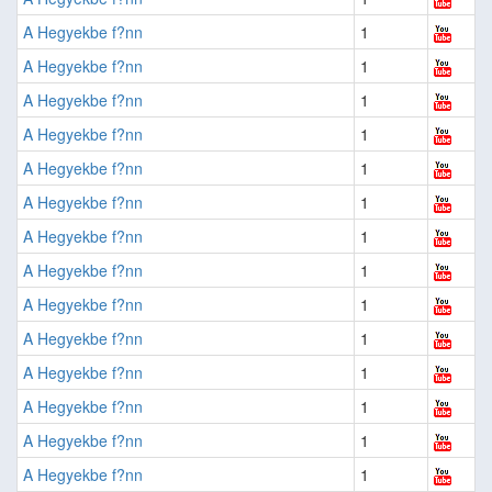
A Hegyekbe f?nn
1
A Hegyekbe f?nn
1
A Hegyekbe f?nn
1
A Hegyekbe f?nn
1
A Hegyekbe f?nn
1
A Hegyekbe f?nn
1
A Hegyekbe f?nn
1
A Hegyekbe f?nn
1
A Hegyekbe f?nn
1
A Hegyekbe f?nn
1
A Hegyekbe f?nn
1
A Hegyekbe f?nn
1
A Hegyekbe f?nn
1
A Hegyekbe f?nn
1