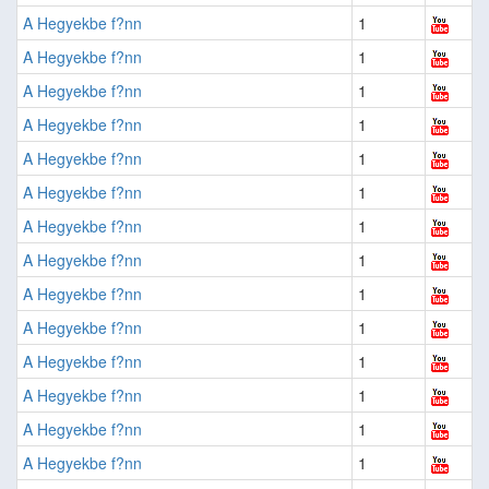
A Hegyekbe f?nn
1
A Hegyekbe f?nn
1
A Hegyekbe f?nn
1
A Hegyekbe f?nn
1
A Hegyekbe f?nn
1
A Hegyekbe f?nn
1
A Hegyekbe f?nn
1
A Hegyekbe f?nn
1
A Hegyekbe f?nn
1
A Hegyekbe f?nn
1
A Hegyekbe f?nn
1
A Hegyekbe f?nn
1
A Hegyekbe f?nn
1
A Hegyekbe f?nn
1