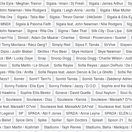
 Ella Eyre / Meghan Trainor
Sigala / Imani / Dj Fresh
Sigala / James Arthur
Si
 John Newman / Nile Rodgers
Sigala / Leigh-Anne / Jonita
Sigala / Mae Muller 
Rita Ora
Sigala / Talia Mar
Sigala / Trevor Daniel / 24kGoldn
Sigala & Ella E
& MNEK
Sigala & Paloma Faith
Sigala feat. John Newman / Nile Rodgers
Si
 John Newman
Sigma / Rita Ora
Sigma / Take That
Silk City / Dua Lipa
Sil
nam?ria
Simioli / Adam De Maaral / Charlise
Simioli / Provenzano / Scarlet
/ Tomy Montana / Rácz Gerg?
Simply Red
Sipos F. Tamás
SirVive
Sixpen
/ Diplo / Justin Bieber
Skrillex / Poo Bear
Skye Holland
Skye Newman
Sla
s / BIA / Lucky Daye
Snap
Snoop Dogg
Snoop Dogg / Charlie Wilson / Just
rson
Sofia Martin / Le Shuuk
Sofia Reyes
Sofia Reyes / Jason DeRulo / De 
es / Rita Ora / Anitta
Sofia Reyes feat. Jason Derulo & De La Ghetto
Sofia Rey
 Rezs?
Sombr
Soml? Tam?s
Somló Tamás
Somló Tamás / Zsédenyi Adrie
Sonny Fodera / Ella Eyre
Sonny Fodera / Jazzy / D.O.D.
Sophie and the Gia
B Hawkins
Sophie Ellis Bextor
Sorana / David Guetta
Soul Asylum
Soul S
e
Soulwave
Soulwave / Diaz
Soulwave / Karola
Soulwave / Marsalk? D?v
 feat. Marsalk? D?vid
Soulwave feat. MarsalkAl DA?vid
Soulwave feat. Szak
f Legend
SP
SPADA / Abi F Jones
SPADA / Anna Leyne
SPADA / ELEN 
 Ballet
Spice Girls
Spike
Spiller
Spin Doctors
Splash
Spoon 21
Sq
 / Sam Martin / Azahriah
Stadiumx / Taylr Renee
Stadiumx, Baha / Markquis /