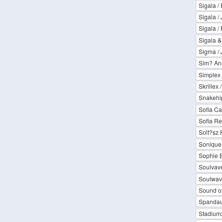
Sigala /
Sigala /
Sigala / 
Sigala 
Sigma /
Sim? An
Simplex 
Skrillex 
Snakehip
Sofia Ca
Sofia Rey
Solt?sz
Sonique
Sophie 
Soulvav
Soulwave
Sound o
Spandau
Stadiumx