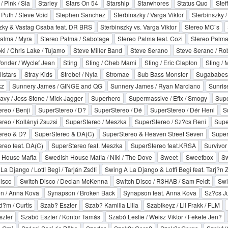
/ Pink / Sia
Starley
Stars On 54
Starship
Starwhores
Status Quo
Stef
Puth / Steve Void
Stephen Sanchez
Sterbinszky / Varga Viktor
Sterbinszky 
zky & Vastag Csaba feat. DR BRS
Sterbinszky vs. Varga Viktor
Stereo MC`s
alma / Myra
Stereo Palma / Sabotage
Stereo Palma feat. Cozi
Stereo Palma 
ki / Chris Lake / Tujamo
Steve Miller Band
Steve Serano
Steve Serano / Ro
onder / Wyclef Jean
Sting
Sting / Cheb Mami
Sting / Eric Clapton
Sting /
lstars
Stray Kids
Strobe! / Nyla
Stromae
Sub Bass Monster
Sugababes
kz
Sunnery James / GINGE and QG
Sunnery James / Ryan Marciano
Sunris
vy / Joss Stone / Mick Jagger
Superhero
Supermassive / Efix / Smogy
Supe
reo / Benji
SuperStereo / D?
SuperStereo / Dé
SuperStereo / Dér Heni
S
reo / Kollányi Zsuzsi
SuperStereo / Meszka
SuperStereo / Sz?cs Reni
Supe
ereo & D?
SuperStereo & DA(C)
SuperStereo & Heaven Street Seven
Super
reo feat. DA(C)
SuperStereo feat. Meszka
SuperStereo feat.KRSA
Survivor
 House Mafia
Swedish House Mafia / Niki / The Dove
Sweet
Sweetbox
Sw
a Django / Lotfi Begi / Tarján Zsófi
Swing A La Django & Lotfi Begi feat. Tarj?n Z
isco
Switch Disco / Declan McKenna
Switch Disco / R3HAB / Sam Feldt
Swi
n / Anna Kova
Synapson / Broken Back
Synapson feat. Anna Kova
Sz?cs Ju
?m / Curtis
Szab? Eszter
Szab? Kamilla Lilla
Szabikeyz / Lil Frakk / FLM
szter
Szabó Eszter / Kontor Tamás
Szabó Leslie / Weisz Viktor / Fekete Jen?