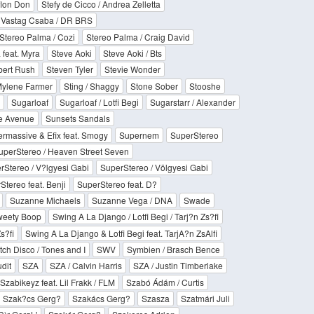
flon Don
Stefy de Cicco / Andrea Zelletta
/ Vastag Csaba / DR BRS
Stereo Palma / Cozi
Stereo Palma / Craig David
feat. Myra
Steve Aoki
Steve Aoki / Bts
bert Rush
Steven Tyler
Stevie Wonder
 Mylene Farmer
Sting / Shaggy
Stone Sober
Stooshe
Sugarloaf
Sugarloaf / Lotfi Begi
Sugarstarr / Alexander
e Avenue
Sunsets Sandals
rmassive & Efix feat. Smogy
Supernem
SuperStereo
uperStereo / Heaven Street Seven
rStereo / V?lgyesi Gabi
SuperStereo / Völgyesi Gabi
Stereo feat. Benji
SuperStereo feat. D?
Suzanne Michaels
Suzanne Vega / DNA
Swade
eety Boop
Swing A La Django / Lotfi Begi / Tarj?n Zs?fi
s?fi
Swing A La Django & Lotfi Begi feat. TarjA?n ZsAlfi
tch Disco / Tones and I
SWV
Symbien / Brasch Bence
dit
SZA
SZA / Calvin Harris
SZA / Justin Timberlake
Szabikeyz feat. Lil Frakk / FLM
Szabó Ádám / Curtis
Szak?cs Gerg?
Szakács Gerg?
Szasza
Szatmári Juli