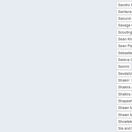
Sandro S
Santana
Saound 
Savage 
Scouting
Sean Ki
Sean Pau
Sebastien
Selena 
Semmi
Sevdaliz
Shakin` 
Shakira 
Shakira 
Shapeshi
Shawn 
Shawn M
Showtek /
Sia and 