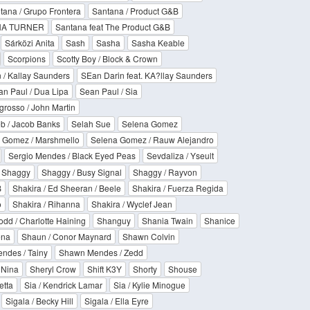
tana / Grupo Frontera
Santana / Product G&B
NA TURNER
Santana feat The Product G&B
Sárközi Anita
Sash
Sasha
Sasha Keable
Scorpions
Scotty Boy / Block & Crown
 / Kallay Saunders
SEan Darin feat. KA?llay Saunders
n Paul / Dua Lipa
Sean Paul / Sia
grosso / John Martin
b / Jacob Banks
Selah Sue
Selena Gomez
 Gomez / Marshmello
Selena Gomez / Rauw Alejandro
Sergio Mendes / Black Eyed Peas
Sevdaliza / Yseult
Shaggy
Shaggy / Busy Signal
Shaggy / Rayvon
B
Shakira / Ed Sheeran / Beele
Shakira / Fuerza Regida
o
Shakira / Rihanna
Shakira / Wyclef Jean
dd / Charlotte Haining
Shanguy
Shania Twain
Shanice
ena
Shaun / Conor Maynard
Shawn Colvin
ndes / Tainy
Shawn Mendes / Zedd
 Nina
Sheryl Crow
Shift K3Y
Shorty
Shouse
etta
Sia / Kendrick Lamar
Sia / Kylie Minogue
Sigala / Becky Hill
Sigala / Ella Eyre