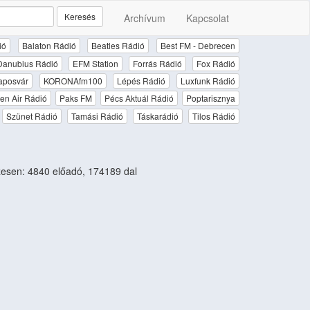
Keresés
Archívum
Kapcsolat
ió
Balaton Rádió
Beatles Rádió
Best FM - Debrecen
Danubius Rádió
EFM Station
Forrás Rádió
Fox Rádió
aposvár
KORONAfm100
Lépés Rádió
Luxfunk Rádió
en Air Rádió
Paks FM
Pécs Aktuál Rádió
Poptarisznya
Szünet Rádió
Tamási Rádió
Táskarádió
Tilos Rádió
esen: 4840 előadó, 174189 dal