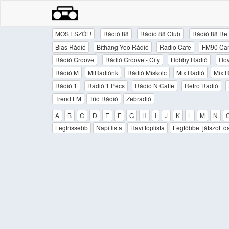
MOST SZÓL!
Rádió 88
Rádió 88 Club
Rádió 88 Ret
Bias Rádió
Bithang-Yoo Rádió
Radio Cafe
FM90 Ca
Rádió Groove
Rádió Groove - City
Hobby Rádió
I l
Rádió M
MiRádiónk
Rádió Miskolc
Mix Rádió
Mix R
Rádió 1
Rádió 1 Pécs
Rádió N Caffe
Retro Rádió
Trend FM
Trió Rádió
Zebrádió
A
B
C
D
E
F
G
H
I
J
K
L
M
N
Legfrissebb
Napi lista
Havi toplista
Legtöbbet játszott d