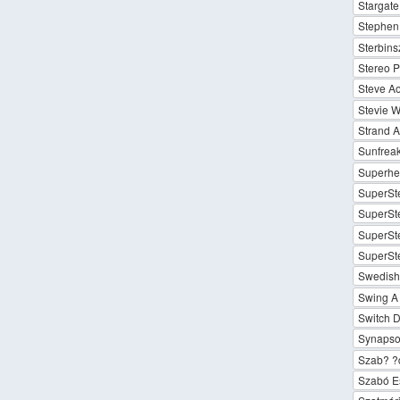
Stargate 
Stephen 
Sterbins
Stereo P
Steve Ao
Stevie W
Strand Al
Sunfrea
Superhea
SuperSte
SuperSte
SuperSt
SuperSte
Swedish
Swing A L
Switch D
Synapso
Szab? ?d
Szabó E