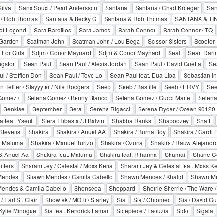
ilva
Sans Souci / Pearl Andersson
Santana
Santana / Chad Kroeger
San
 / Rob Thomas
Santana & Becky G
Santana & Rob Thomas
SANTANA & TI
of Legend
Sara Bareilles
Sara James
Sarah Connor
Sarah Connor / TQ
Garden
Scatman John
Scatman John / Lou Bega
Scissor Sisters
Scooter
 For Girls
Sdjm / Conor Maynard
Sdjm & Conor Maynard
Seal
Sean Darin
ngston
Sean Paul
Sean Paul / Alexis Jordan
Sean Paul / David Guetta
Sea
l / Stefflon Don
Sean Paul / Tove Lo
Sean Paul feat. Dua Lipa
Sebastian In
 Tellier / Slayyyter / Nile Rodgers
Seeb
Seeb / Bastille
Seeb / HRVY
See
Gomez /
Selena Gomez / Benny Blanco
Selena Gomez / Gucci Mane
Selena
Senkise
September
Sera
Serena Rigacci
Serena Ryder / Ocean 90120
a feat. Yseult
Sfera Ebbasta / J Balvin
Shabba Ranks
Shaboozey
Shaft
Stevens
Shakira
Shakira / Anuel AA
Shakira / Burna Boy
Shakira / Cardi 
/ Maluma
Shakira / Manuel Turizo
Shakira / Ozuna
Shakira / Rauw Alejandr
& Anuel Aa
Shakira feat. Maluma
Shakira feat. Rihanna
Shamai
Shane Co
fters
Sharam Jey / Celestal / Moss Kena
Sharam Jey & Celestal feat. Moss K
Mendes
Shawn Mendes / Camila Cabello
Shawn Mendes / Khalid
Shawn Me
endes & Camila Cabello
Shenseea
Sheppard
Sherrie Sherrie / The Ware /
 Earl St. Clair
Showtek / MOTi / Starley
Sia
Sia / Chromeo
Sia / David Gu
Kylie Minogue
Sia feat. Kendrick Lamar
Sidepiece / Faouzia
Sido
Sigala