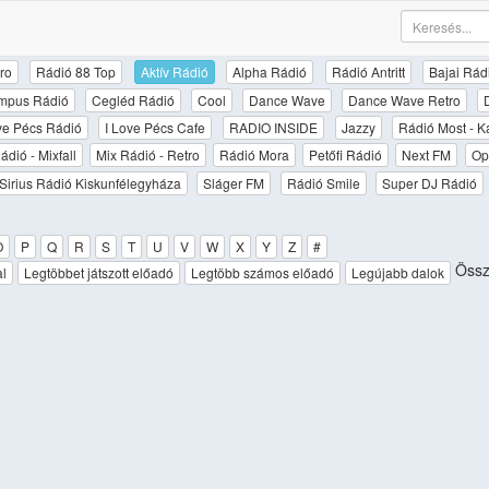
ro
Rádió 88 Top
Aktív Rádió
Alpha Rádió
Rádió Antritt
Bajai Rád
mpus Rádió
Cegléd Rádió
Cool
Dance Wave
Dance Wave Retro
ove Pécs Rádió
I Love Pécs Cafe
RADIO INSIDE
Jazzy
Rádió Most - K
ádió - Mixfall
Mix Rádió - Retro
Rádió Mora
Petőfi Rádió
Next FM
Op
Sirius Rádió Kiskunfélegyháza
Sláger FM
Rádió Smile
Super DJ Rádió
O
P
Q
R
S
T
U
V
W
X
Y
Z
#
Össz
al
Legtöbbet játszott előadó
Legtöbb számos előadó
Legújabb dalok