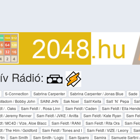
ív Rádió:
S-Connection
Sabrina Carpenter
Sabrina Carpenter / Jonas Blue
Sade
Madom / Bobby John
SAINt JHN
Sak Noel
Salif Keita
Salt `N` Pepa
Sal
t / . Oaks
Sam Feldt / . Rosa Linn
Sam Feldt / Caden
Sam Feldt / Ella Hend
t / Jeremy Renner
Sam Feldt / JVKE / Anitta
Sam Feldt / Kate Ryan
Sam Fel
t / MC4D / Vize, Aloe Blacc
Sam Feldt / RANI
Sam Feldt / Rita Ora
Sam Feld
t / The Him / Goldford
Sam Feldt / Tones and I
Sam Feldt / VIZE / Leony
Sam
tin
Sam Smith
Sam Smith / Logic
Sam Sparro
Samira
Samuele Sartini 