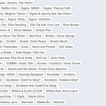
gala / Jaxomy / Ilan Kidron
/ Stefflon Don
Sigala / MNEK
Sigala / Paloma Faith
yre / Meghan Trainor
Sigala & Jaxomy feat. Ilan Kidron
gma
Sigma / Birdy
Sigma / Diztortion
k City / Ellie Goulding
Silk City feat. Dua Lipa
Silva Bumpa
Simon B
Simon Webbe
Simple Plan
ce None The Richer
Skid Row
Skrillex / Aluna George
de
SLASH
Slushii / Sofia Reyes
Smash Mouth
in Timberlake
Snow
Soerii and Poolek
Sofi Tukker
La Ghetto
Sofia Reyes / Rita Ora /
es feat. Rita Ora & Anitta
Soft Cell
Soho Party
nn
SOMMA / Austin Tate
Soneec / Crazibiza / Vince Tomas
nts
Sophie and the Giants / Purple Disco Machine
urge / KRSA
Soulclap Budapest
Soulsister
Soultans
id
Soulwave / Szak?cs Gerg?
Soulwave / Szakács Gerg?
?cs Gergo
Soulwave feat. SzakA?cs GergL'
LEVON
SPADA & ELEN LEVON
SPADA feat. Anna Leyne
uid Kids / 71 Digits
Stacie Orrico
 Delaney Jane
Stainless
Stakka Bo
Stardust