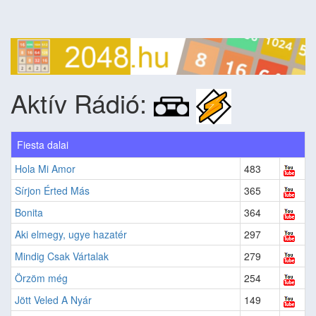
Aktív Rádió:
Fiesta dalai
Hola Mi Amor
483
Sírjon Érted Más
365
Bonita
364
Aki elmegy, ugye hazatér
297
Mindig Csak Vártalak
279
Örzöm még
254
Jött Veled A Nyár
149