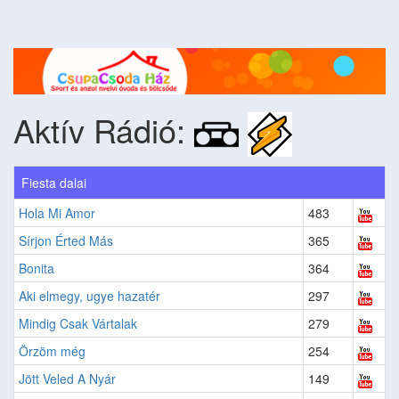
Aktív Rádió:
Fiesta dalai
Hola Mi Amor
483
Sírjon Érted Más
365
Bonita
364
Aki elmegy, ugye hazatér
297
Mindig Csak Vártalak
279
Örzöm még
254
Jött Veled A Nyár
149