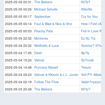
2025-05-05 00:31
The Biebers
Kil?p?
2025-05-05 00:26
Michael Schulte
Afterlife
2025-05-05 00:17
September
Cry for You
2025-05-05 00:14
Faul & Wad & Nico & Vinz
How I Feel (Am
2025-05-05 00:03
Peachy Pete
Fell In Love Wit
2025-05-04 22:32
Moriones
Ez Az ?ra
2025-05-04 20:32
Wellhello & Luca
Szomor? S?ta
2025-05-04 17:45
Desh
Ap?ly
2025-05-04 15:24
Valmar
Sz?nvak
2025-05-04 14:48
Punnany Massif
?lvezd
2025-05-04 09:23
Valmar & KKevin & L.L. Junior
Volt P?r Alkalo
2025-05-04 02:18
Follow The Flow
Valah?nyszor
2025-05-03 20:48
The Biebers
Kil?p?