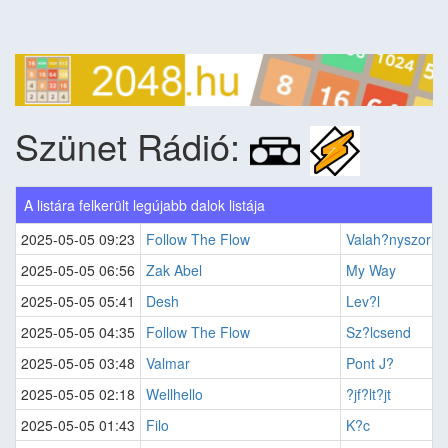
Szünet Rádió:
A listára felkerült legújabb dalok listája
2025-05-05 09:23
Follow The Flow
Valah?nyszor
2025-05-05 06:56
Zak Abel
My Way
2025-05-05 05:41
Desh
Lev?l
2025-05-05 04:35
Follow The Flow
Sz?lcsend
2025-05-05 03:48
Valmar
Pont J?
2025-05-05 02:18
Wellhello
?jf?lt?jt
2025-05-05 01:43
Filo
K?c