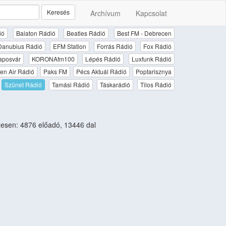
Keresés
Archívum
Kapcsolat
ió
Balaton Rádió
Beatles Rádió
Best FM - Debrecen
Danubius Rádió
EFM Station
Forrás Rádió
Fox Rádió
aposvár
KORONAfm100
Lépés Rádió
Luxfunk Rádió
en Air Rádió
Paks FM
Pécs Aktuál Rádió
Poptarisznya
Szünet Rádió
Tamási Rádió
Táskarádió
Tilos Rádió
esen: 4876 előadó, 13446 dal