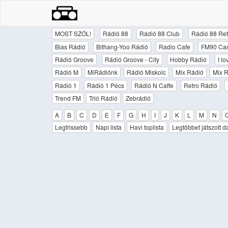
MOST SZÓL!
Rádió 88
Rádió 88 Club
Rádió 88 Ret
Bias Rádió
Bithang-Yoo Rádió
Radio Cafe
FM90 Ca
Rádió Groove
Rádió Groove - City
Hobby Rádió
I l
Rádió M
MiRádiónk
Rádió Miskolc
Mix Rádió
Mix R
Rádió 1
Rádió 1 Pécs
Rádió N Caffe
Retro Rádió
Trend FM
Trió Rádió
Zebrádió
A
B
C
D
E
F
G
H
I
J
K
L
M
N
Legfrissebb
Napi lista
Havi toplista
Legtöbbet játszott d