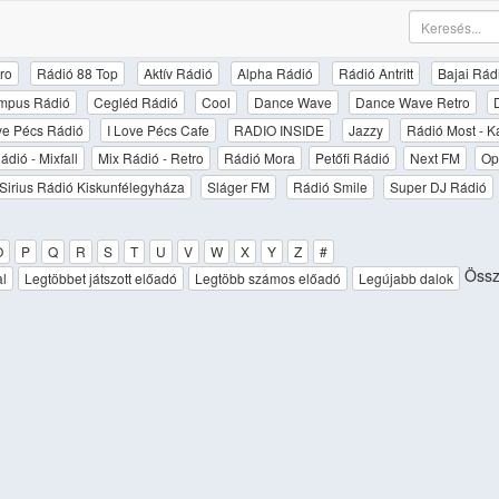
ro
Rádió 88 Top
Aktív Rádió
Alpha Rádió
Rádió Antritt
Bajai Rád
mpus Rádió
Cegléd Rádió
Cool
Dance Wave
Dance Wave Retro
ove Pécs Rádió
I Love Pécs Cafe
RADIO INSIDE
Jazzy
Rádió Most - K
ádió - Mixfall
Mix Rádió - Retro
Rádió Mora
Petőfi Rádió
Next FM
Op
Sirius Rádió Kiskunfélegyháza
Sláger FM
Rádió Smile
Super DJ Rádió
O
P
Q
R
S
T
U
V
W
X
Y
Z
#
Össz
al
Legtöbbet játszott előadó
Legtöbb számos előadó
Legújabb dalok