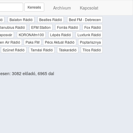
Keresés
Archívum
Kapcsolat
ió
Balaton Rádió
Beatles Rádió
Best FM - Debrecen
Danubius Rádió
EFM Station
Forrás Rádió
Fox Rádió
aposvár
KORONAfm100
Lépés Rádió
Luxfunk Rádió
en Air Rádió
Paks FM
Pécs Aktuál Rádió
Poptarisznya
Szünet Rádió
Tamási Rádió
Táskarádió
Tilos Rádió
sen: 3082 előadó, 6965 dal