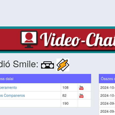
ió Smile:
ss dalai
Összes 
peramento
108
2024-10
os Companeros
82
2024-10
190
2024-09
2024-09