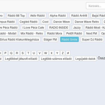
ro
Rádió 88 Top
Aktív Rádió
Alpha Rádió
Rádió Antritt
Bajai Rád
mpus Rádió
Cegléd Rádió
Cool
Dance Wave
Dance Wave Retro
ove Pécs Rádió
I Love Pécs Cafe
RADIO INSIDE
Jazzy
Rádió Most - K
ádió - Mixfall
Mix Rádió - Retro
Rádió Mora
Petőfi Rádió
Next FM
Op
Sirius Rádió Kiskunfélegyháza
Sláger FM
Rádió Smile
Super DJ Rádió
O
P
Q
R
S
T
U
V
W
X
Y
Z
#
Össze
al
Legtöbbet játszott előadó
Legtöbb számos előadó
Legújabb dalok