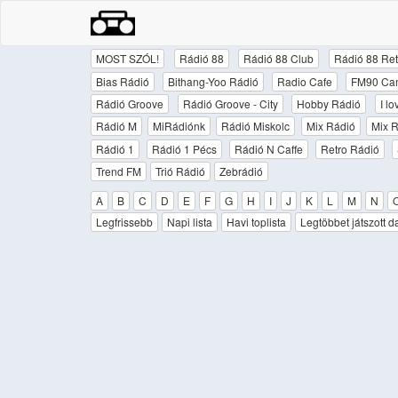
MOST SZÓL!
Rádió 88
Rádió 88 Club
Rádió 88 Ret
Bias Rádió
Bithang-Yoo Rádió
Radio Cafe
FM90 Ca
Rádió Groove
Rádió Groove - City
Hobby Rádió
I l
Rádió M
MiRádiónk
Rádió Miskolc
Mix Rádió
Mix R
Rádió 1
Rádió 1 Pécs
Rádió N Caffe
Retro Rádió
Trend FM
Trió Rádió
Zebrádió
A
B
C
D
E
F
G
H
I
J
K
L
M
N
Legfrissebb
Napi lista
Havi toplista
Legtöbbet játszott d