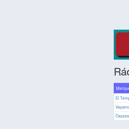
Rád
Marque
El Tem
Vayam
Összes