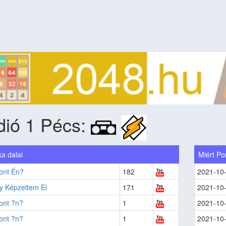
dió 1 Pécs:
a dalai
Miért Po
ont Én?
182
2021-10
y Képzeltem El
171
2021-10
ont ?n?
1
2021-10
ont ?n?
1
2021-10