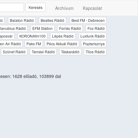
Keresés
Archívum
Kapcsolat
ió
Balaton Rádió
Beatles Rádió
Best FM - Debrecen
Danubius Rádió
EFM Station
Forrás Rádió
Fox Rádió
aposvár
KORONAfm100
Lépés Rádió
Luxfunk Rádió
en Air Rádió
Paks FM
Pécs Aktuál Rádió
Poptarisznya
Szünet Rádió
Tamási Rádió
Táskarádió
Tilos Rádió
esen: 1628 előadó, 103899 dal