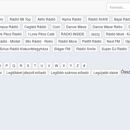
ro
Rádió 88 Top
Aktív Rádió
Alpha Rádió
Rádió Antritt
Bajai Rád
mpus Rádió
Cegléd Rádió
Cool
Dance Wave
Dance Wave Retro
ove Pécs Rádió
I Love Pécs Cafe
RADIO INSIDE
Jazzy
Rádió Most - K
ádió - Mixfall
Mix Rádió - Retro
Rádió Mora
Petőfi Rádió
Next FM
Op
Sirius Rádió Kiskunfélegyháza
Sláger FM
Rádió Smile
Super DJ Rádió
O
P
Q
R
S
T
U
V
W
X
Y
Z
#
Össz
al
Legtöbbet játszott előadó
Legtöbb számos előadó
Legújabb dalok