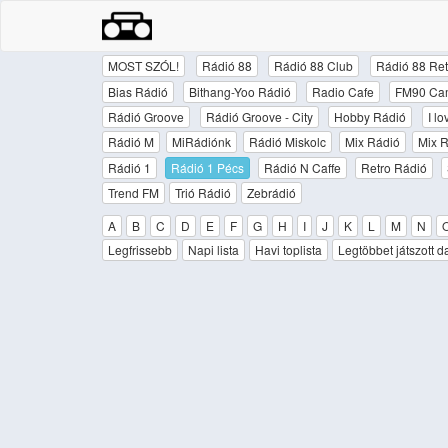
MOST SZÓL!
Rádió 88
Rádió 88 Club
Rádió 88 Ret
Bias Rádió
Bithang-Yoo Rádió
Radio Cafe
FM90 Ca
Rádió Groove
Rádió Groove - City
Hobby Rádió
I l
Rádió M
MiRádiónk
Rádió Miskolc
Mix Rádió
Mix R
Rádió 1
Rádió 1 Pécs
Rádió N Caffe
Retro Rádió
Trend FM
Trió Rádió
Zebrádió
A
B
C
D
E
F
G
H
I
J
K
L
M
N
Legfrissebb
Napi lista
Havi toplista
Legtöbbet játszott d