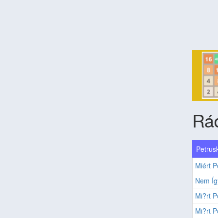
Rá
Petrusk
Miért P
Nem Íg
Mi?rt P
Mi?rt P