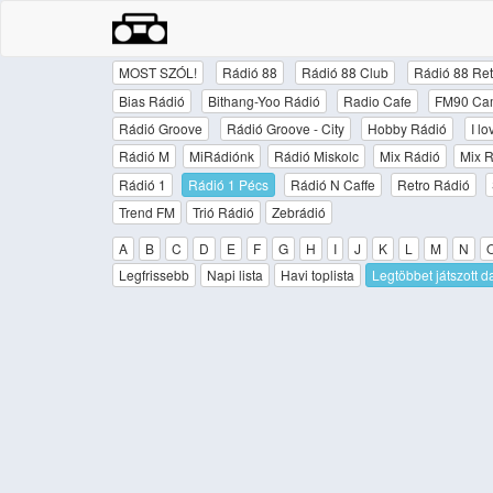
MOST SZÓL!
Rádió 88
Rádió 88 Club
Rádió 88 Ret
Bias Rádió
Bithang-Yoo Rádió
Radio Cafe
FM90 Ca
Rádió Groove
Rádió Groove - City
Hobby Rádió
I l
Rádió M
MiRádiónk
Rádió Miskolc
Mix Rádió
Mix R
Rádió 1
Rádió 1 Pécs
Rádió N Caffe
Retro Rádió
Trend FM
Trió Rádió
Zebrádió
A
B
C
D
E
F
G
H
I
J
K
L
M
N
Legfrissebb
Napi lista
Havi toplista
Legtöbbet játszott d