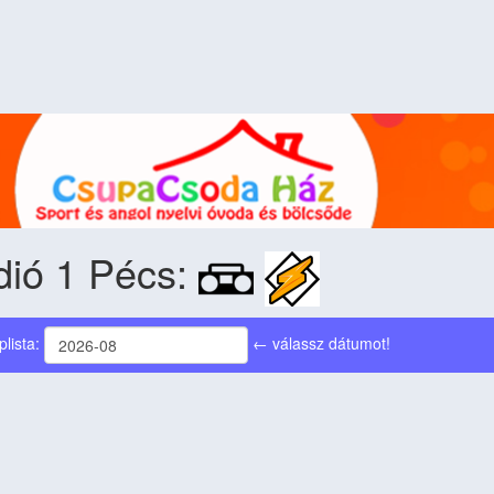
dió 1 Pécs:
plista:
← válassz dátumot!