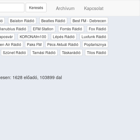
Keresés
Archívum
Kapcsolat
ió
Balaton Rádió
Beatles Rádió
Best FM - Debrecen
Danubius Rádió
EFM Station
Forrás Rádió
Fox Rádió
aposvár
KORONAfm100
Lépés Rádió
Luxfunk Rádió
en Air Rádió
Paks FM
Pécs Aktuál Rádió
Poptarisznya
Szünet Rádió
Tamási Rádió
Táskarádió
Tilos Rádió
esen: 1628 előadó, 103899 dal