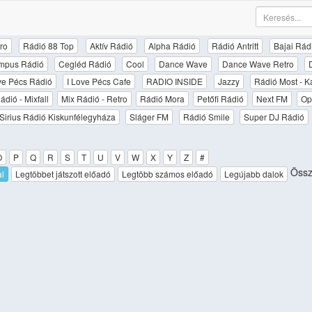
ro
Rádió 88 Top
Aktív Rádió
Alpha Rádió
Rádió Antritt
Bajai Rád
mpus Rádió
Cegléd Rádió
Cool
Dance Wave
Dance Wave Retro
ove Pécs Rádió
I Love Pécs Cafe
RADIO INSIDE
Jazzy
Rádió Most - K
ádió - Mixfall
Mix Rádió - Retro
Rádió Mora
Petőfi Rádió
Next FM
Op
Sirius Rádió Kiskunfélegyháza
Sláger FM
Rádió Smile
Super DJ Rádió
O
P
Q
R
S
T
U
V
W
X
Y
Z
#
Össz
al
Legtöbbet játszott előadó
Legtöbb számos előadó
Legújabb dalok