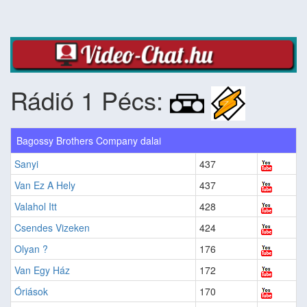
Rádió 1 Pécs:
Bagossy Brothers Company dalai
Sanyi
437
Van Ez A Hely
437
Valahol Itt
428
Csendes Vizeken
424
Olyan ?
176
Van Egy Ház
172
Óriások
170