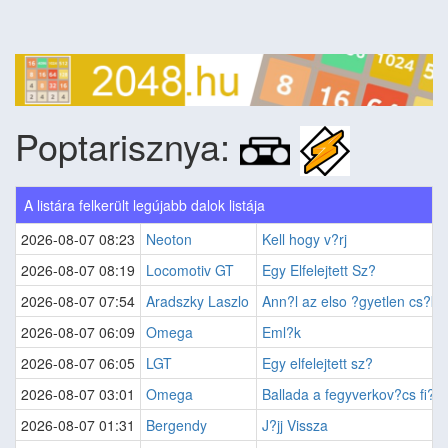
Poptarisznya:
A listára felkerült legújabb dalok listája
2026-08-07 08:23
Neoton
Kell hogy v?rj
2026-08-07 08:19
Locomotiv GT
Egy Elfelejtett Sz?
2026-08-07 07:54
Aradszky Laszlo
Ann?l az elso ?gyetlen cs?kn
2026-08-07 06:09
Omega
Eml?k
2026-08-07 06:05
LGT
Egy elfelejtett sz?
2026-08-07 03:01
Omega
Ballada a fegyverkov?cs fi?r?
2026-08-07 01:31
Bergendy
J?jj Vissza