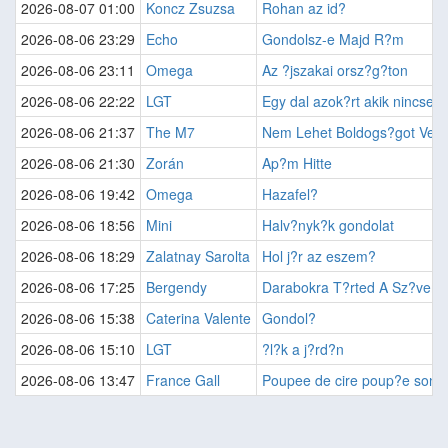
2026-08-07 01:00
Koncz Zsuzsa
Rohan az id?
2026-08-06 23:29
Echo
Gondolsz-e Majd R?m
2026-08-06 23:11
Omega
Az ?jszakai orsz?g?ton
2026-08-06 22:22
LGT
Egy dal azok?rt akik nincsen
2026-08-06 21:37
The M7
Nem Lehet Boldogs?got Venn
2026-08-06 21:30
Zorán
Ap?m Hitte
2026-08-06 19:42
Omega
Hazafel?
2026-08-06 18:56
Mini
Halv?nyk?k gondolat
2026-08-06 18:29
Zalatnay Sarolta
Hol j?r az eszem?
2026-08-06 17:25
Bergendy
Darabokra T?rted A Sz?vem
2026-08-06 15:38
Caterina Valente
Gondol?
2026-08-06 15:10
LGT
?l?k a j?rd?n
2026-08-06 13:47
France Gall
Poupee de cire poup?e son