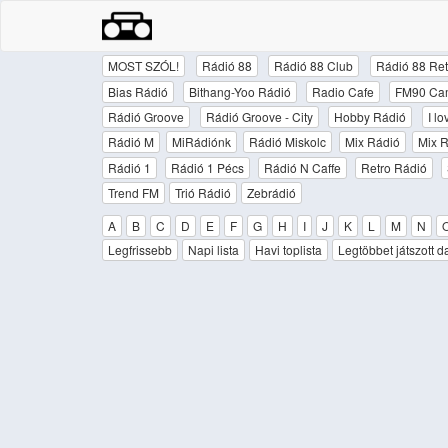
MOST SZÓL!
Rádió 88
Rádió 88 Club
Rádió 88 Ret
Bias Rádió
Bithang-Yoo Rádió
Radio Cafe
FM90 Ca
Rádió Groove
Rádió Groove - City
Hobby Rádió
I l
Rádió M
MiRádiónk
Rádió Miskolc
Mix Rádió
Mix R
Rádió 1
Rádió 1 Pécs
Rádió N Caffe
Retro Rádió
Trend FM
Trió Rádió
Zebrádió
A
B
C
D
E
F
G
H
I
J
K
L
M
N
Legfrissebb
Napi lista
Havi toplista
Legtöbbet játszott d