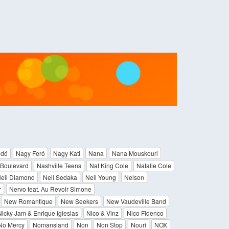
ndó
Nagy Feró
Nagy Kati
Nana
Nana Mouskouri
Boulevard
Nashville Teens
Nat King Cole
Natalie Cole
eil Diamond
Neil Sedaka
Neil Young
Nelson
r
Nervo feat. Au Revoir Simone
New Romantique
New Seekers
New Vaudeville Band
Nicky Jam & Enrique Iglesias
Nico & Vinz
Nico Fidenco
No Mercy
Nomansland
Non
Non Stop
Nouri
NOX