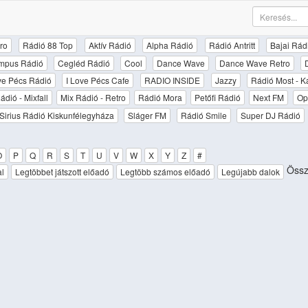
ro
Rádió 88 Top
Aktív Rádió
Alpha Rádió
Rádió Antritt
Bajai Rád
mpus Rádió
Cegléd Rádió
Cool
Dance Wave
Dance Wave Retro
ove Pécs Rádió
I Love Pécs Cafe
RADIO INSIDE
Jazzy
Rádió Most - K
ádió - Mixfall
Mix Rádió - Retro
Rádió Mora
Petőfi Rádió
Next FM
Op
Sirius Rádió Kiskunfélegyháza
Sláger FM
Rádió Smile
Super DJ Rádió
O
P
Q
R
S
T
U
V
W
X
Y
Z
#
Össz
al
Legtöbbet játszott előadó
Legtöbb számos előadó
Legújabb dalok