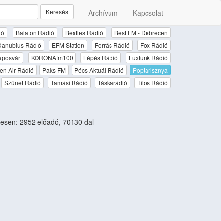
Keresés
Archívum
Kapcsolat
ió
Balaton Rádió
Beatles Rádió
Best FM - Debrecen
Danubius Rádió
EFM Station
Forrás Rádió
Fox Rádió
aposvár
KORONAfm100
Lépés Rádió
Luxfunk Rádió
en Air Rádió
Paks FM
Pécs Aktuál Rádió
Poptarisznya
Szünet Rádió
Tamási Rádió
Táskarádió
Tilos Rádió
esen: 2952 előadó, 70130 dal