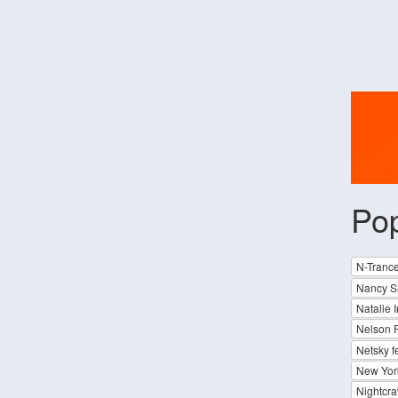
Pop
N-Trance
Nancy S
Natalie 
Nelson 
Netsky f
New York
Nightcra