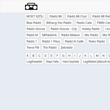
MOST SZÓL!
Rádió 88
Rádió 88 Club
Rádió 88 Ret
Bias Rádió
Bithang-Yoo Rádió
Radio Cafe
FM90 Ca
Rádió Groove
Rádió Groove - City
Hobby Rádió
I l
Rádió M
MiRádiónk
Rádió Miskolc
Mix Rádió
Mix R
Rádió 1
Rádió 1 Pécs
Rádió N Caffe
Retro Rádió
Trend FM
Trió Rádió
Zebrádió
A
B
C
D
E
F
G
H
I
J
K
L
M
N
Legfrissebb
Napi lista
Havi toplista
Legtöbbet játszott d