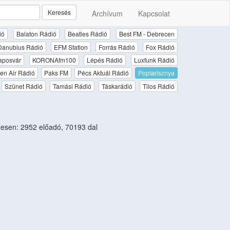
Keresés
Archívum
Kapcsolat
ió
Balaton Rádió
Beatles Rádió
Best FM - Debrecen
Danubius Rádió
EFM Station
Forrás Rádió
Fox Rádió
aposvár
KORONAfm100
Lépés Rádió
Luxfunk Rádió
en Air Rádió
Paks FM
Pécs Aktuál Rádió
Poptarisznya
Szünet Rádió
Tamási Rádió
Táskarádió
Tilos Rádió
esen: 2952 előadó, 70193 dal