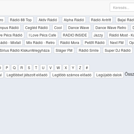
ro
Rádió 88 Top
Aktív Rádió
Alpha Rádió
Rádió Antritt
Bajai Rád
mpus Rádió
Cegléd Rádió
Cool
Dance Wave
Dance Wave Retro
ove Pécs Rádió
I Love Pécs Cafe
RADIO INSIDE
Jazzy
Rádió Most - K
ádió - Mixfall
Mix Rádió - Retro
Rádió Mora
Petőfi Rádió
Next FM
Op
Sirius Rádió Kiskunfélegyháza
Sláger FM
Rádió Smile
Super DJ Rádió
O
P
Q
R
S
T
U
V
W
X
Y
Z
#
Össz
al
Legtöbbet játszott előadó
Legtöbb számos előadó
Legújabb dalok