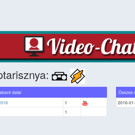
tarisznya:
abaré dalai
Összes 
2016
1
2016-01
1