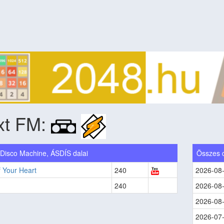
xt FM:
 Disco Machine, ÁSDÍS dalai
Összes 
 Your Heart
240
2026-08
240
2026-08
2026-08
2026-07