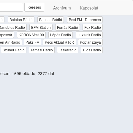
Keresés
Archívum
Kapcsolat
ió
Balaton Rádió
Beatles Rádió
Best FM - Debrecen
Danubius Rádió
EFM Station
Forrás Rádió
Fox Rádió
aposvár
KORONAfm100
Lépés Rádió
Luxfunk Rádió
en Air Rádió
Paks FM
Pécs Aktuál Rádió
Poptarisznya
Szünet Rádió
Tamási Rádió
Táskarádió
Tilos Rádió
sen: 1695 előadó, 2377 dal