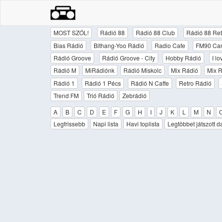
MOST SZÓL!
Rádió 88
Rádió 88 Club
Rádió 88 Ret
Bias Rádió
Bithang-Yoo Rádió
Radio Cafe
FM90 Ca
Rádió Groove
Rádió Groove - City
Hobby Rádió
I l
Rádió M
MiRádiónk
Rádió Miskolc
Mix Rádió
Mix R
Rádió 1
Rádió 1 Pécs
Rádió N Caffe
Retro Rádió
Trend FM
Trió Rádió
Zebrádió
A
B
C
D
E
F
G
H
I
J
K
L
M
N
Legfrissebb
Napi lista
Havi toplista
Legtöbbet játszott d