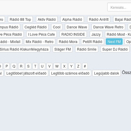
ro
Rádió 88 Top
Aktív Rádió
Alpha Rádió
Rádió Antritt
Bajai Rád
mpus Rádió
Cegléd Rádió
Cool
Dance Wave
Dance Wave Retro
ove Pécs Rádió
I Love Pécs Cafe
RADIO INSIDE
Jazzy
Rádió Most - K
ádió - Mixfall
Mix Rádió - Retro
Rádió Mora
Petőfi Rádió
Next FM
Op
Sirius Rádió Kiskunfélegyháza
Sláger FM
Rádió Smile
Super DJ Rádió
O
P
Q
R
S
T
U
V
W
X
Y
Z
#
Össze
al
Legtöbbet játszott előadó
Legtöbb számos előadó
Legújabb dalok