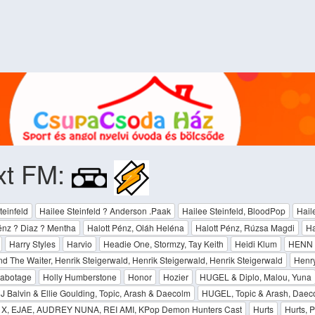
xt FM:
teinfeld
Hailee Steinfeld ? Anderson .Paak
Hailee Steinfeld, BloodPop
Hail
énz ? Diaz ? Mentha
Halott Pénz, Oláh Heléna
Halott Pénz, Rúzsa Magdi
Ha
Harry Styles
Harvio
Headie One, Stormzy, Tay Keith
Heidi Klum
HENN
d The Waiter, Henrik Steigerwald, Henrik Steigerwald, Henrik Steigerwald
Henr
Sabotage
Holly Humberstone
Honor
Hozier
HUGEL & Diplo, Malou, Yuna
 Balvin & Ellie Goulding, Topic, Arash & Daecolm
HUGEL, Topic & Arash, Daec
X, EJAE, AUDREY NUNA, REI AMI, KPop Demon Hunters Cast
Hurts
Hurts, 