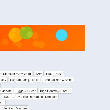
ee Steinfeld, Grey, Zedd
HAIM
Halott Pénz
lsey
Hannah Laing, RoRo
Hanumankind & Kalmi
y Moodie
Higgo, Jill Scott
High Contrast, LOWES
HUGEL, David Guetta, Kehlani, Daecolm
olm
Purple Disco Machine