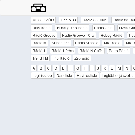
MOST SZÓL!
Rádió 88
Rádió 88 Club
Rádió 88 Ret
Bias Rádió
Bithang-Yoo Rádió
Radio Cafe
FM90 Ca
Rádió Groove
Rádió Groove - City
Hobby Rádió
I l
Rádió M
MiRádiónk
Rádió Miskolc
Mix Rádió
Mix R
Rádió 1
Rádió 1 Pécs
Rádió N Caffe
Retro Rádió
Trend FM
Trió Rádió
Zebrádió
A
B
C
D
E
F
G
H
I
J
K
L
M
N
Legfrissebb
Napi lista
Havi toplista
Legtöbbet játszott d