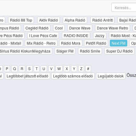
ro
Rádió 88 Top
Aktív Rádió
Alpha Rádió
Rádió Antritt
Bajai Rád
mpus Rádió
Cegléd Rádió
Cool
Dance Wave
Dance Wave Retro
ove Pécs Rádió
I Love Pécs Cafe
RADIO INSIDE
Jazzy
Rádió Most - K
ádió - Mixfall
Mix Rádió - Retro
Rádió Mora
Petőfi Rádió
Next FM
Op
Sirius Rádió Kiskunfélegyháza
Sláger FM
Rádió Smile
Super DJ Rádió
O
P
Q
R
S
T
U
V
W
X
Y
Z
#
Össze
al
Legtöbbet játszott előadó
Legtöbb számos előadó
Legújabb dalok