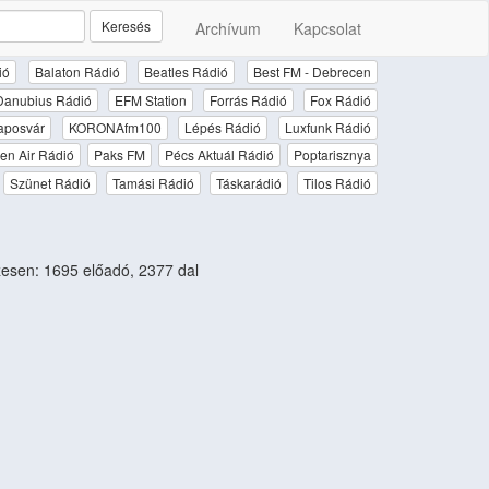
Keresés
Archívum
Kapcsolat
ió
Balaton Rádió
Beatles Rádió
Best FM - Debrecen
Danubius Rádió
EFM Station
Forrás Rádió
Fox Rádió
aposvár
KORONAfm100
Lépés Rádió
Luxfunk Rádió
en Air Rádió
Paks FM
Pécs Aktuál Rádió
Poptarisznya
Szünet Rádió
Tamási Rádió
Táskarádió
Tilos Rádió
sen: 1695 előadó, 2377 dal