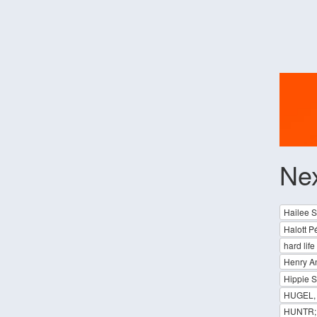
Ne
Hailee S
Halott P
hard life
Henry An
Hippie 
HUGEL, J
HUNTR; 