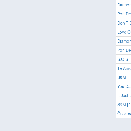
Diamon
Pon De
Don'T 
Love O
Diamo
Pon De
S.O.S
Te Am
S&M
You Da
It Just
S&M [2
Összes