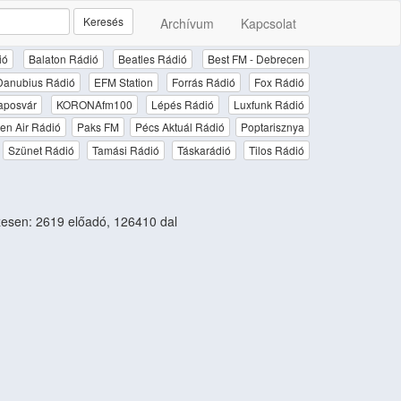
Keresés
Archívum
Kapcsolat
ió
Balaton Rádió
Beatles Rádió
Best FM - Debrecen
Danubius Rádió
EFM Station
Forrás Rádió
Fox Rádió
aposvár
KORONAfm100
Lépés Rádió
Luxfunk Rádió
en Air Rádió
Paks FM
Pécs Aktuál Rádió
Poptarisznya
Szünet Rádió
Tamási Rádió
Táskarádió
Tilos Rádió
esen: 2619 előadó, 126410 dal