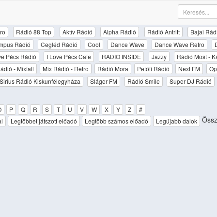
ro
Rádió 88 Top
Aktív Rádió
Alpha Rádió
Rádió Antritt
Bajai Rád
mpus Rádió
Cegléd Rádió
Cool
Dance Wave
Dance Wave Retro
ove Pécs Rádió
I Love Pécs Cafe
RADIO INSIDE
Jazzy
Rádió Most - K
ádió - Mixfall
Mix Rádió - Retro
Rádió Mora
Petőfi Rádió
Next FM
Op
Sirius Rádió Kiskunfélegyháza
Sláger FM
Rádió Smile
Super DJ Rádió
O
P
Q
R
S
T
U
V
W
X
Y
Z
#
Össz
al
Legtöbbet játszott előadó
Legtöbb számos előadó
Legújabb dalok