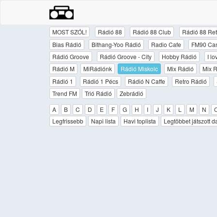
MOST SZÓL!
Rádió 88
Rádió 88 Club
Rádió 88 Ret
Bias Rádió
Bithang-Yoo Rádió
Radio Cafe
FM90 Ca
Rádió Groove
Rádió Groove - City
Hobby Rádió
I l
Rádió M
MiRádiónk
Rádió Miskolc
Mix Rádió
Mix R
Rádió 1
Rádió 1 Pécs
Rádió N Caffe
Retro Rádió
Trend FM
Trió Rádió
Zebrádió
A
B
C
D
E
F
G
H
I
J
K
L
M
N
Legfrissebb
Napi lista
Havi toplista
Legtöbbet játszott d