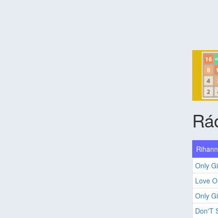
Rád
Rihann
Only Gi
Love O
Only Gi
Don'T 