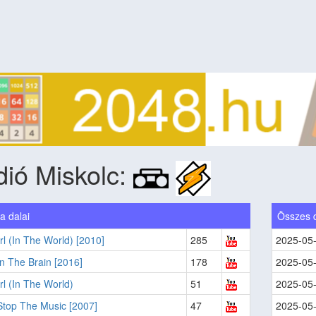
ió Miskolc:
a dalai
Összes 
rl (In The World) [2010]
285
2025-05
n The Brain [2016]
178
2025-05
rl (In The World)
51
2025-05
Stop The Music [2007]
47
2025-05