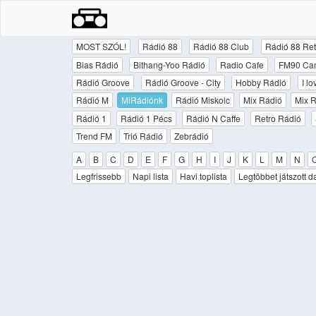
MOST SZÓL!
Rádió 88
Rádió 88 Club
Rádió 88 Ret
Bias Rádió
Bithang-Yoo Rádió
Radio Cafe
FM90 Ca
Rádió Groove
Rádió Groove - City
Hobby Rádió
I l
Rádió M
MiRádiónk
Rádió Miskolc
Mix Rádió
Mix R
Rádió 1
Rádió 1 Pécs
Rádió N Caffe
Retro Rádió
Trend FM
Trió Rádió
Zebrádió
A
B
C
D
E
F
G
H
I
J
K
L
M
N
Legfrissebb
Napi lista
Havi toplista
Legtöbbet játszott d