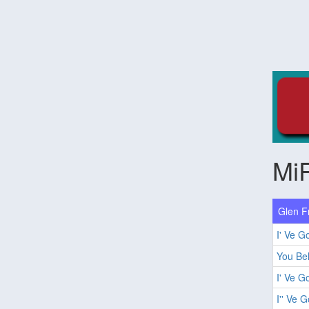
Mi
Glen Fr
I' Ve G
You Bel
I' Ve G
I'' Ve 