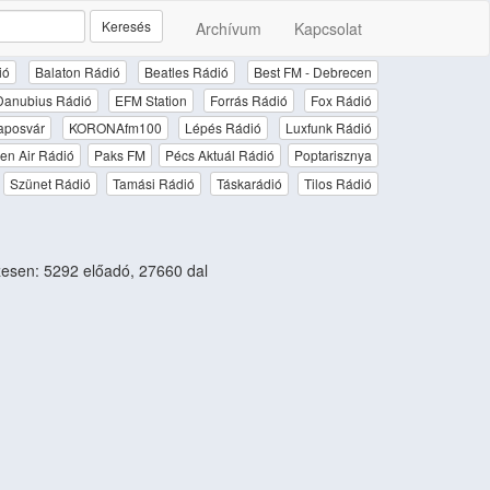
Keresés
Archívum
Kapcsolat
ió
Balaton Rádió
Beatles Rádió
Best FM - Debrecen
Danubius Rádió
EFM Station
Forrás Rádió
Fox Rádió
aposvár
KORONAfm100
Lépés Rádió
Luxfunk Rádió
en Air Rádió
Paks FM
Pécs Aktuál Rádió
Poptarisznya
Szünet Rádió
Tamási Rádió
Táskarádió
Tilos Rádió
esen: 5292 előadó, 27660 dal