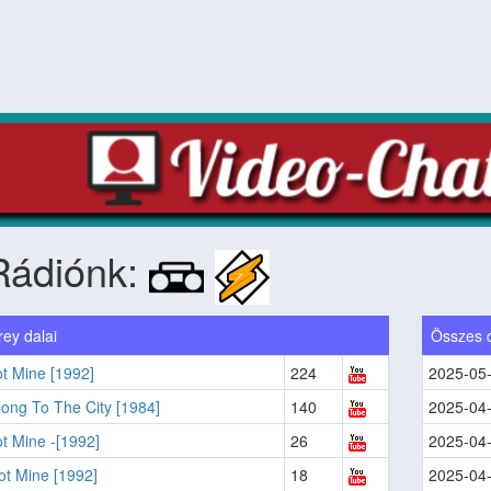
Rádiónk:
ey dalai
Összes 
ot Mine [1992]
224
2025-05
ong To The City [1984]
140
2025-04
ot Mine -[1992]
26
2025-04
Got Mine [1992]
18
2025-04