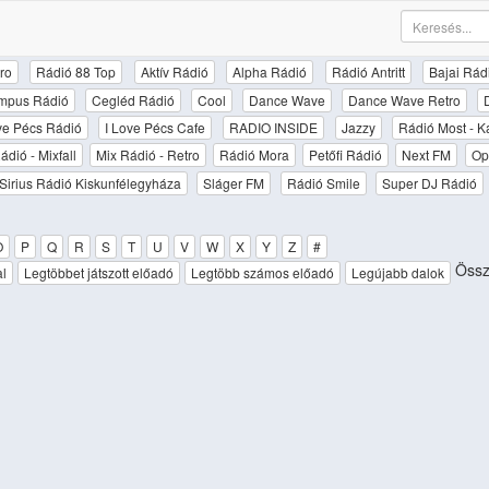
ro
Rádió 88 Top
Aktív Rádió
Alpha Rádió
Rádió Antritt
Bajai Rád
mpus Rádió
Cegléd Rádió
Cool
Dance Wave
Dance Wave Retro
ove Pécs Rádió
I Love Pécs Cafe
RADIO INSIDE
Jazzy
Rádió Most - K
ádió - Mixfall
Mix Rádió - Retro
Rádió Mora
Petőfi Rádió
Next FM
Op
Sirius Rádió Kiskunfélegyháza
Sláger FM
Rádió Smile
Super DJ Rádió
O
P
Q
R
S
T
U
V
W
X
Y
Z
#
Össz
al
Legtöbbet játszott előadó
Legtöbb számos előadó
Legújabb dalok