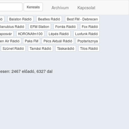
Keresés
Archívum
Kapcsolat
ió
Balaton Rádió
Beatles Rádió
Best FM - Debrecen
Danubius Rádió
EFM Station
Forrás Rádió
Fox Rádió
aposvár
KORONAfm100
Lépés Rádió
Luxfunk Rádió
en Air Rádió
Paks FM
Pécs Aktuál Rádió
Poptarisznya
Szünet Rádió
Tamási Rádió
Táskarádió
Tilos Rádió
sen: 2467 előadó, 6327 dal