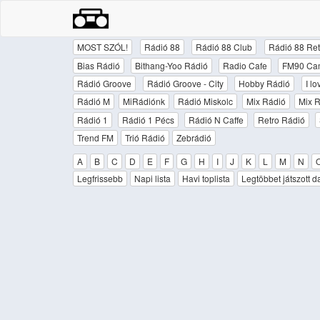
MOST SZÓL!
Rádió 88
Rádió 88 Club
Rádió 88 Ret
Bias Rádió
Bithang-Yoo Rádió
Radio Cafe
FM90 Ca
Rádió Groove
Rádió Groove - City
Hobby Rádió
I l
Rádió M
MiRádiónk
Rádió Miskolc
Mix Rádió
Mix R
Rádió 1
Rádió 1 Pécs
Rádió N Caffe
Retro Rádió
Trend FM
Trió Rádió
Zebrádió
A
B
C
D
E
F
G
H
I
J
K
L
M
N
Legfrissebb
Napi lista
Havi toplista
Legtöbbet játszott d