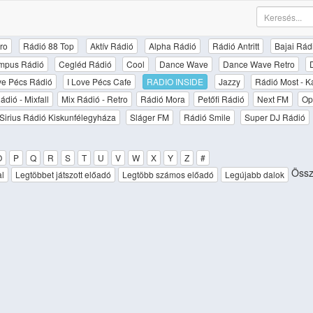
ro
Rádió 88 Top
Aktív Rádió
Alpha Rádió
Rádió Antritt
Bajai Rád
mpus Rádió
Cegléd Rádió
Cool
Dance Wave
Dance Wave Retro
ove Pécs Rádió
I Love Pécs Cafe
RADIO INSIDE
Jazzy
Rádió Most - K
ádió - Mixfall
Mix Rádió - Retro
Rádió Mora
Petőfi Rádió
Next FM
Op
Sirius Rádió Kiskunfélegyháza
Sláger FM
Rádió Smile
Super DJ Rádió
O
P
Q
R
S
T
U
V
W
X
Y
Z
#
Össze
al
Legtöbbet játszott előadó
Legtöbb számos előadó
Legújabb dalok