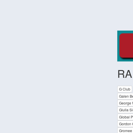
RA
G Club
Galen B
George 
Giulia S
Global P
Gordon C
Gromee