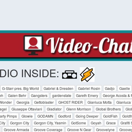
DIO INSIDE:
G-Starr pres. Big World
Gabriel & Dresden
Gabriel Rosin
Gadjo
Gaelle
eh
Galen Behr
Gangsters
gardenstate
Gareth Emery
George Acosta & 
Wonder
Georgia
Gettoblaster
GHOST RIDER
Gianluca Motta
Gianluca 
iegel
Giuseppe Ottaviani
Gladiator
Glenn Morrison
Global Brothers
Glo
arty Pimps
Glowie
GODAMN
Godford
Going Deeper
GoldFish
Goldf
ity
Gorgon City
Gorgon City, Yasmin
GotSome
Goyah
Grace
Grafiti 
Groove Armada
Groove Coverage
Groove N Gear
Groovelyne
Groove