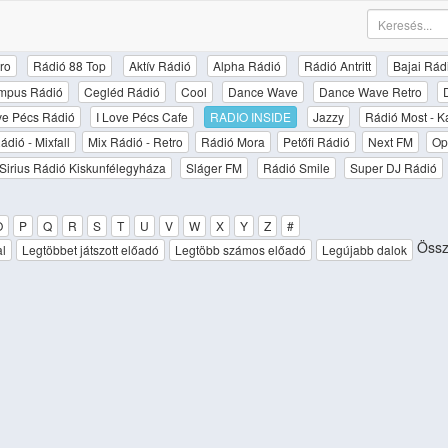
ro
Rádió 88 Top
Aktív Rádió
Alpha Rádió
Rádió Antritt
Bajai Rád
mpus Rádió
Cegléd Rádió
Cool
Dance Wave
Dance Wave Retro
ove Pécs Rádió
I Love Pécs Cafe
RADIO INSIDE
Jazzy
Rádió Most - K
ádió - Mixfall
Mix Rádió - Retro
Rádió Mora
Petőfi Rádió
Next FM
Op
Sirius Rádió Kiskunfélegyháza
Sláger FM
Rádió Smile
Super DJ Rádió
O
P
Q
R
S
T
U
V
W
X
Y
Z
#
Össze
al
Legtöbbet játszott előadó
Legtöbb számos előadó
Legújabb dalok