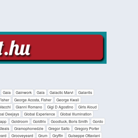
Gaia
Gainwork
Gala
Galactic Marvl
Galantis
Fisher
George Acosta, Fisher
George Kwali
Vacchi
Gianni Romano
Gigi D Agostino
Girls Aloud
bal Deejays
Global Experience
Global Illumination
rapp
Goldroom
Goldtrix
Goodluck, Boris Smith
Gordo
Steals
Gramophonedzie
Gregor Salto
Gregory Porter
yard
Grooveyeard
Grum
Gryffin
Guiseppe Ottaviani