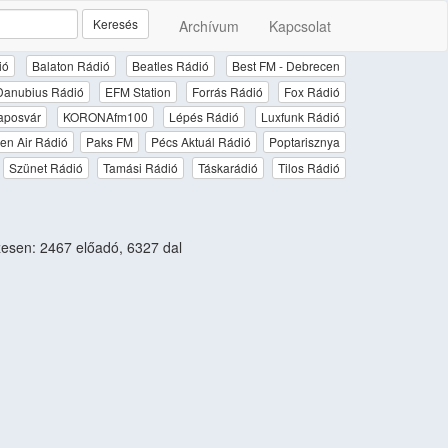
Keresés
Archívum
Kapcsolat
ió
Balaton Rádió
Beatles Rádió
Best FM - Debrecen
Danubius Rádió
EFM Station
Forrás Rádió
Fox Rádió
aposvár
KORONAfm100
Lépés Rádió
Luxfunk Rádió
en Air Rádió
Paks FM
Pécs Aktuál Rádió
Poptarisznya
Szünet Rádió
Tamási Rádió
Táskarádió
Tilos Rádió
sen: 2467 előadó, 6327 dal