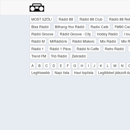
MOST SZÓL!
Rádió 88
Rádió 88 Club
Rádió 88 Ret
Bias Rádió
Bithang-Yoo Rádió
Radio Cafe
FM90 Ca
Rádió Groove
Rádió Groove - City
Hobby Rádió
I l
Rádió M
MiRádiónk
Rádió Miskolc
Mix Rádió
Mix R
Rádió 1
Rádió 1 Pécs
Rádió N Caffe
Retro Rádió
Trend FM
Trió Rádió
Zebrádió
A
B
C
D
E
F
G
H
I
J
K
L
M
N
Legfrissebb
Napi lista
Havi toplista
Legtöbbet játszott d