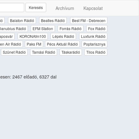
Keresés
Archívum
Kapcsolat
ió
Balaton Rádió
Beatles Rádió
Best FM - Debrecen
Danubius Rádió
EFM Station
Forrás Rádió
Fox Rádió
aposvár
KORONAfm100
Lépés Rádió
Luxfunk Rádió
en Air Rádió
Paks FM
Pécs Aktuál Rádió
Poptarisznya
Szünet Rádió
Tamási Rádió
Táskarádió
Tilos Rádió
sen: 2467 előadó, 6327 dal