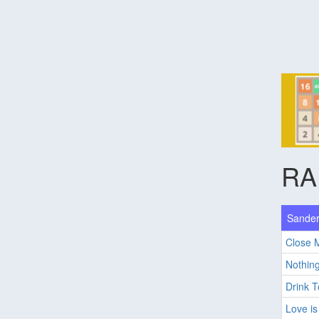
RA
Sander
Close 
Nothing
Drink T
Love i