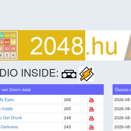
DIO INSIDE:
 van Doorn dalai
Összes 
My Eyes
266
2026-08
 Inside
265
2026-08
o Get Drunk
248
2026-08
s Darkness
245
2026-08