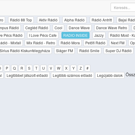
ro
Rádió 88 Top
Aktív Rádió
Alpha Rádió
Rádió Antritt
Bajai Rád
mpus Rádió
Cegléd Rádió
Cool
Dance Wave
Dance Wave Retro
ove Pécs Rádió
I Love Pécs Cafe
RADIO INSIDE
Jazzy
Rádió Most - K
ádió - Mixfall
Mix Rádió - Retro
Rádió Mora
Petőfi Rádió
Next FM
Op
Sirius Rádió Kiskunfélegyháza
Sláger FM
Rádió Smile
Super DJ Rádió
O
P
Q
R
S
T
U
V
W
X
Y
Z
#
Össze
al
Legtöbbet játszott előadó
Legtöbb számos előadó
Legújabb dalok