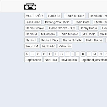
MOST SZÓL!
Rádió 88
Rádió 88 Club
Rádió 88 Ret
Bias Rádió
Bithang-Yoo Rádió
Radio Cafe
FM90 Ca
Rádió Groove
Rádió Groove - City
Hobby Rádió
I l
Rádió M
MiRádiónk
Rádió Miskolc
Mix Rádió
Mix R
Rádió 1
Rádió 1 Pécs
Rádió N Caffe
Retro Rádió
Trend FM
Trió Rádió
Zebrádió
A
B
C
D
E
F
G
H
I
J
K
L
M
N
Legfrissebb
Napi lista
Havi toplista
Legtöbbet játszott d