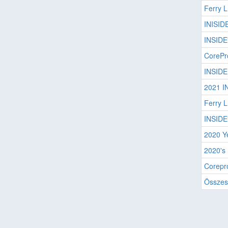
Ferry 
INISID
INSIDE
CorePro
INSIDE
2021 I
Ferry 
INSIDE
2020 Y
2020's 
Corepr
Összes