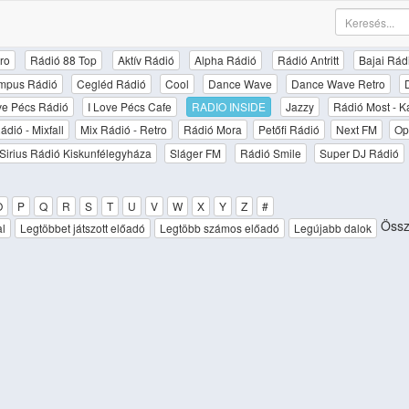
ro
Rádió 88 Top
Aktív Rádió
Alpha Rádió
Rádió Antritt
Bajai Rád
mpus Rádió
Cegléd Rádió
Cool
Dance Wave
Dance Wave Retro
ove Pécs Rádió
I Love Pécs Cafe
RADIO INSIDE
Jazzy
Rádió Most - K
ádió - Mixfall
Mix Rádió - Retro
Rádió Mora
Petőfi Rádió
Next FM
Op
Sirius Rádió Kiskunfélegyháza
Sláger FM
Rádió Smile
Super DJ Rádió
O
P
Q
R
S
T
U
V
W
X
Y
Z
#
Össze
al
Legtöbbet játszott előadó
Legtöbb számos előadó
Legújabb dalok