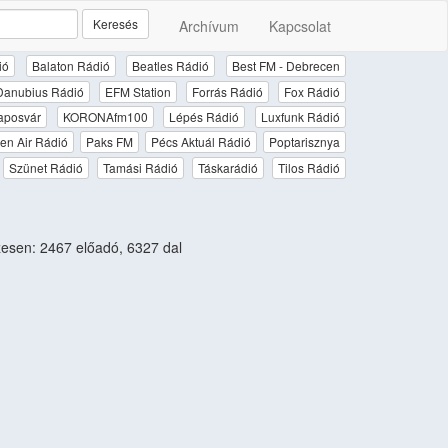
Keresés
Archívum
Kapcsolat
ió
Balaton Rádió
Beatles Rádió
Best FM - Debrecen
Danubius Rádió
EFM Station
Forrás Rádió
Fox Rádió
aposvár
KORONAfm100
Lépés Rádió
Luxfunk Rádió
en Air Rádió
Paks FM
Pécs Aktuál Rádió
Poptarisznya
Szünet Rádió
Tamási Rádió
Táskarádió
Tilos Rádió
sen: 2467 előadó, 6327 dal