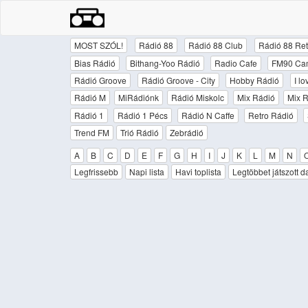
MOST SZÓL!
Rádió 88
Rádió 88 Club
Rádió 88 Ret
Bias Rádió
Bithang-Yoo Rádió
Radio Cafe
FM90 Ca
Rádió Groove
Rádió Groove - City
Hobby Rádió
I l
Rádió M
MiRádiónk
Rádió Miskolc
Mix Rádió
Mix R
Rádió 1
Rádió 1 Pécs
Rádió N Caffe
Retro Rádió
Trend FM
Trió Rádió
Zebrádió
A
B
C
D
E
F
G
H
I
J
K
L
M
N
Legfrissebb
Napi lista
Havi toplista
Legtöbbet játszott d