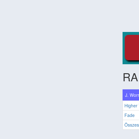
RA
J. Worr
Higher
Fade
Összes