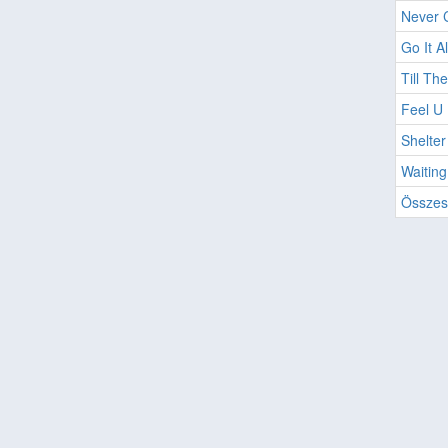
Never 
Go It A
Till Th
Feel U
Shelter
Waiting
Összes