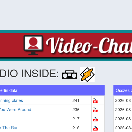
DIO INSIDE:
rlin dalai
Összes 
inning plates
241
2026-08
ou Were Around
236
2026-08
217
2026-08
 The Run
216
2026-08