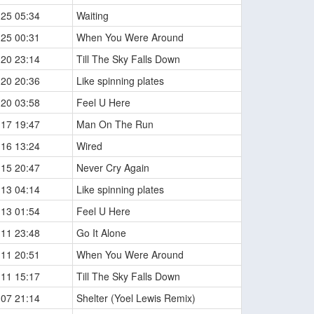
-25 05:34
Waiting
-25 00:31
When You Were Around
-20 23:14
Till The Sky Falls Down
-20 20:36
Like spinning plates
-20 03:58
Feel U Here
-17 19:47
Man On The Run
-16 13:24
Wired
-15 20:47
Never Cry Again
-13 04:14
Like spinning plates
-13 01:54
Feel U Here
-11 23:48
Go It Alone
-11 20:51
When You Were Around
-11 15:17
Till The Sky Falls Down
-07 21:14
Shelter (Yoel Lewis Remix)