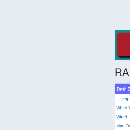
RA
Dash Be
Like sp
When Y
Wired
Man On