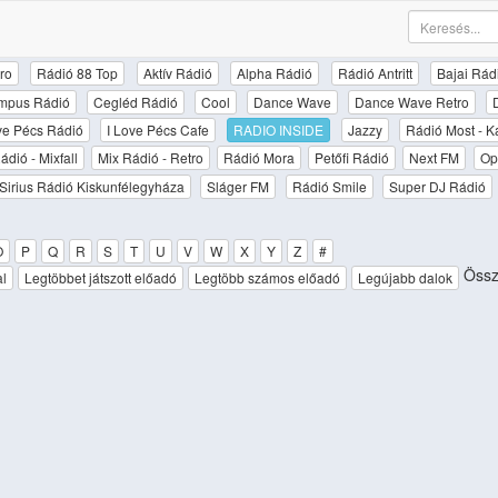
ro
Rádió 88 Top
Aktív Rádió
Alpha Rádió
Rádió Antritt
Bajai Rád
mpus Rádió
Cegléd Rádió
Cool
Dance Wave
Dance Wave Retro
ove Pécs Rádió
I Love Pécs Cafe
RADIO INSIDE
Jazzy
Rádió Most - K
ádió - Mixfall
Mix Rádió - Retro
Rádió Mora
Petőfi Rádió
Next FM
Op
Sirius Rádió Kiskunfélegyháza
Sláger FM
Rádió Smile
Super DJ Rádió
O
P
Q
R
S
T
U
V
W
X
Y
Z
#
Össze
al
Legtöbbet játszott előadó
Legtöbb számos előadó
Legújabb dalok