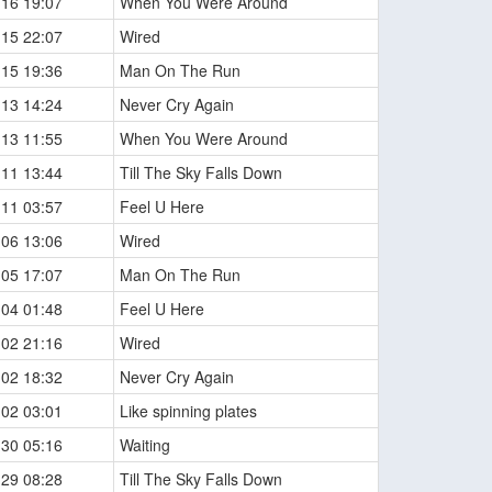
-16 19:07
When You Were Around
-15 22:07
Wired
-15 19:36
Man On The Run
-13 14:24
Never Cry Again
-13 11:55
When You Were Around
-11 13:44
Till The Sky Falls Down
-11 03:57
Feel U Here
-06 13:06
Wired
-05 17:07
Man On The Run
-04 01:48
Feel U Here
-02 21:16
Wired
-02 18:32
Never Cry Again
-02 03:01
Like spinning plates
-30 05:16
Waiting
-29 08:28
Till The Sky Falls Down