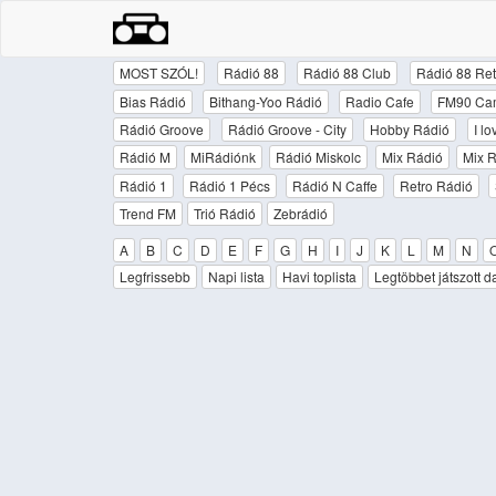
MOST SZÓL!
Rádió 88
Rádió 88 Club
Rádió 88 Ret
Bias Rádió
Bithang-Yoo Rádió
Radio Cafe
FM90 Ca
Rádió Groove
Rádió Groove - City
Hobby Rádió
I l
Rádió M
MiRádiónk
Rádió Miskolc
Mix Rádió
Mix R
Rádió 1
Rádió 1 Pécs
Rádió N Caffe
Retro Rádió
Trend FM
Trió Rádió
Zebrádió
A
B
C
D
E
F
G
H
I
J
K
L
M
N
Legfrissebb
Napi lista
Havi toplista
Legtöbbet játszott d