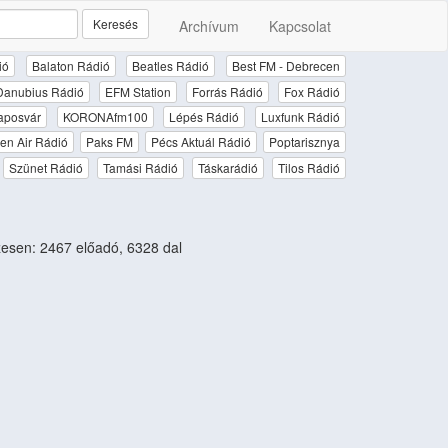
Keresés
Archívum
Kapcsolat
ió
Balaton Rádió
Beatles Rádió
Best FM - Debrecen
Danubius Rádió
EFM Station
Forrás Rádió
Fox Rádió
aposvár
KORONAfm100
Lépés Rádió
Luxfunk Rádió
en Air Rádió
Paks FM
Pécs Aktuál Rádió
Poptarisznya
Szünet Rádió
Tamási Rádió
Táskarádió
Tilos Rádió
sen: 2467 előadó, 6328 dal