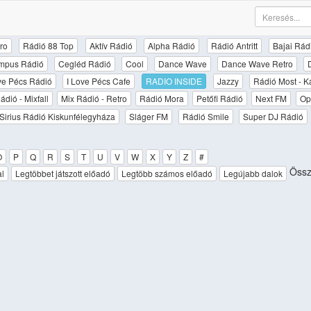
ro
Rádió 88 Top
Aktív Rádió
Alpha Rádió
Rádió Antritt
Bajai Rád
mpus Rádió
Cegléd Rádió
Cool
Dance Wave
Dance Wave Retro
ove Pécs Rádió
I Love Pécs Cafe
RADIO INSIDE
Jazzy
Rádió Most - K
ádió - Mixfall
Mix Rádió - Retro
Rádió Mora
Petőfi Rádió
Next FM
Op
Sirius Rádió Kiskunfélegyháza
Sláger FM
Rádió Smile
Super DJ Rádió
O
P
Q
R
S
T
U
V
W
X
Y
Z
#
Össze
al
Legtöbbet játszott előadó
Legtöbb számos előadó
Legújabb dalok