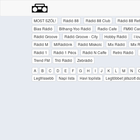
MOST SZÓL!
Rádió 88
Rádió 88 Club
Rádió 88 Ret
Bias Rádió
Bithang-Yoo Rádió
Radio Cafe
FM90 Ca
Rádió Groove
Rádió Groove - City
Hobby Rádió
I l
Rádió M
MiRádiónk
Rádió Miskolc
Mix Rádió
Mix R
Rádió 1
Rádió 1 Pécs
Rádió N Caffe
Retro Rádió
Trend FM
Trió Rádió
Zebrádió
A
B
C
D
E
F
G
H
I
J
K
L
M
N
Legfrissebb
Napi lista
Havi toplista
Legtöbbet játszott d