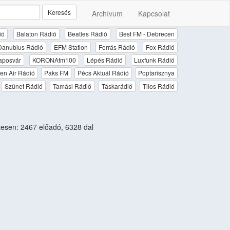
Keresés
Archívum
Kapcsolat
ió
Balaton Rádió
Beatles Rádió
Best FM - Debrecen
Danubius Rádió
EFM Station
Forrás Rádió
Fox Rádió
aposvár
KORONAfm100
Lépés Rádió
Luxfunk Rádió
en Air Rádió
Paks FM
Pécs Aktuál Rádió
Poptarisznya
Szünet Rádió
Tamási Rádió
Táskarádió
Tilos Rádió
sen: 2467 előadó, 6328 dal