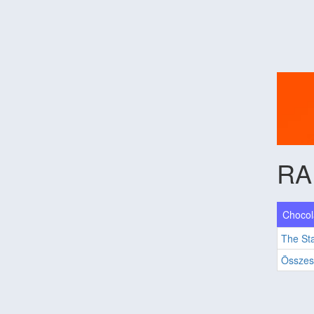
RA
Chocol
The St
Összes