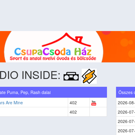
DIO INSIDE:
ate Puma, Pep, Rash dalai
Összes 
ars Are Mine
402
2026-08
402
2026-07
2026-07
2026-07