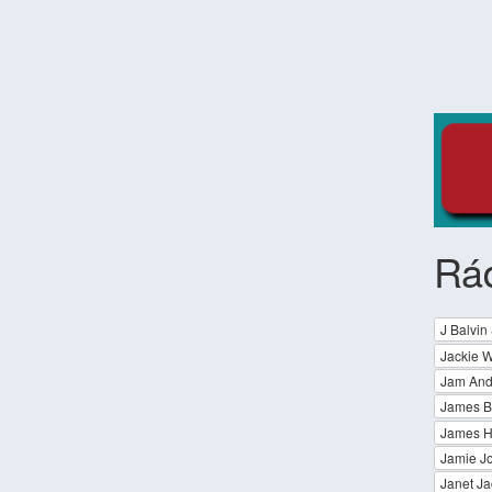
Rá
J Balvin 
Jackie W
Jam And
James B
James H
Jamie J
Janet Ja