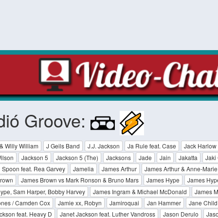
dió Groove:
& Willy William
J Geils Band
J.J. Jackson
Ja Rule feat. Case
Jack Harlow
ilson
Jackson 5
Jackson 5 (The)
Jacksons
Jade
Jain
Jakatta
Jaki
 Spoon feat. Rea Garvey
Jamelia
James Arthur
James Arthur & Anne-Marie
rown
James Brown vs Mark Ronson & Bruno Mars
James Hype
James Hype 
ype, Sam Harper, Bobby Harvey
James Ingram & Michael McDonald
James M
ones / Camden Cox
Jamie xx, Robyn
Jamiroquai
Jan Hammer
Jane Child
ckson feat. Heavy D
Janet Jackson feat. Luther Vandross
Jason Derulo
Jaso