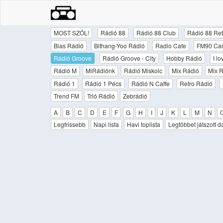
MOST SZÓL!
Rádió 88
Rádió 88 Club
Rádió 88 Ret
Bias Rádió
Bithang-Yoo Rádió
Radio Cafe
FM90 Ca
Rádió Groove
Rádió Groove - City
Hobby Rádió
I l
Rádió M
MiRádiónk
Rádió Miskolc
Mix Rádió
Mix R
Rádió 1
Rádió 1 Pécs
Rádió N Caffe
Retro Rádió
Trend FM
Trió Rádió
Zebrádió
A
B
C
D
E
F
G
H
I
J
K
L
M
N
Legfrissebb
Napi lista
Havi toplista
Legtöbbet játszott d