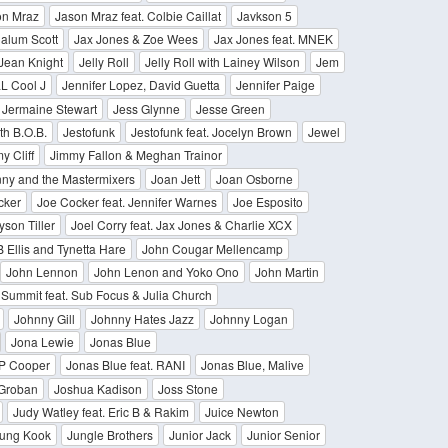
on Mraz
Jason Mraz feat. Colbie Caillat
Javkson 5
alum Scott
Jax Jones & Zoe Wees
Jax Jones feat. MNEK
Jean Knight
Jelly Roll
Jelly Roll with Lainey Wilson
Jem
LL Cool J
Jennifer Lopez, David Guetta
Jennifer Paige
Jermaine Stewart
Jess Glynne
Jesse Green
th B.O.B.
Jestofunk
Jestofunk feat. Jocelyn Brown
Jewel
y Cliff
Jimmy Fallon & Meghan Trainor
nny and the Mastermixers
Joan Jett
Joan Osborne
cker
Joe Cocker feat. Jennifer Warnes
Joe Esposito
yson Tiller
Joel Corry feat. Jax Jones & Charlie XCX
 Ellis and Tynetta Hare
John Cougar Mellencamp
John Lennon
John Lenon and Yoko Ono
John Martin
Summit feat. Sub Focus & Julia Church
Johnny Gill
Johnny Hates Jazz
Johnny Logan
Jona Lewie
Jonas Blue
JP Cooper
Jonas Blue feat. RANI
Jonas Blue, Malive
Groban
Joshua Kadison
Joss Stone
Judy Watley feat. Eric B & Rakim
Juice Newton
ung Kook
Jungle Brothers
Junior Jack
Junior Senior