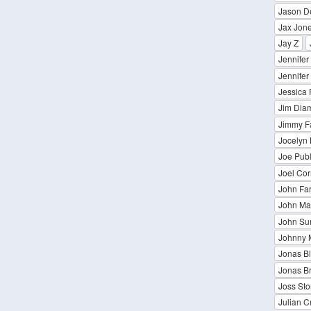
Jason De
Jax Jon
Jay Z
Jennifer
Jennifer
Jessica 
Jim Dia
Jimmy Fa
Jocelyn
Joe Publ
Joel Cor
John Fa
John Ma
John Su
Johnny 
Jonas Bl
Jonas Br
Joss St
Julian C