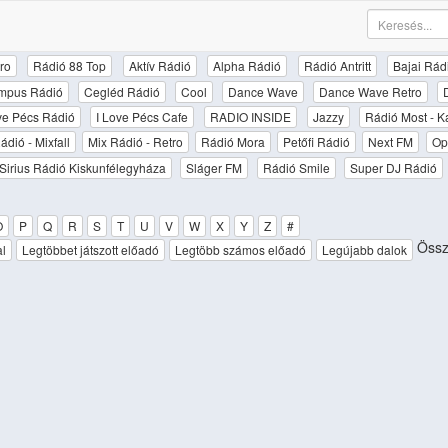
ro
Rádió 88 Top
Aktív Rádió
Alpha Rádió
Rádió Antritt
Bajai Rád
mpus Rádió
Cegléd Rádió
Cool
Dance Wave
Dance Wave Retro
ove Pécs Rádió
I Love Pécs Cafe
RADIO INSIDE
Jazzy
Rádió Most - K
ádió - Mixfall
Mix Rádió - Retro
Rádió Mora
Petőfi Rádió
Next FM
Op
Sirius Rádió Kiskunfélegyháza
Sláger FM
Rádió Smile
Super DJ Rádió
O
P
Q
R
S
T
U
V
W
X
Y
Z
#
Össze
al
Legtöbbet játszott előadó
Legtöbb számos előadó
Legújabb dalok