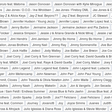
rulo feat. Matoma
Jason Donovan
Jason Donovan with Kylie Minogue
Jas
es
Jax Jones / D.O.D. / Ina Wroldsen
Jax Jones / Fireboy DML
Jax Jones & C
Jay-Z & Alicia Keys
Jay-Z feat. Beyonc??
Jay-Z feat. Beyoncé
JC Stewart
 Brown
Jennifer Hudson / Young Jezzy
Jennifer Lopez
Jennifer Lopez feat. 
 Rush
Jenny Burton
Jermaine Jackson
Jermaine Jackson and Pia Zadora
Folcker
Jessica Simpson
Jessie J & Ariana Grande & Nicki Minaj
Jessie J wi
mond
Jimi Hendrix
Jimi Jamison
Jimmy Bo Home
Jimmy Bo Horne
Jimm
llon, Jonas Brothers
Jimmy Nail
Jimmy Ray
Jimmy Sommerville
Jive Bu
 Brown
Jock Hattle
Jodeci
Jody Watley
Joe Battan
Joe Brwon
Joe Co
ic
Joel Corry
Joel Corry & Tom Grennan
Joel Corry feat. David Gueatta & Br
ry feat. MNEK
Joel Corry feat. Raye & David Guetta
Joel Corry, Mabel
Joey B
rnham
John Legend
John Legend feat. Estelle
John Legend feat. Ludacris
yer
John Mellencamp
John Newman
John Parr
John Paul Young
John 
mmit, Cloves
John Travolta & Olivia Newton John
John Waite
Johnny Clegg
Mathis
Johnny Nash
Johnny Wakelin
JoJo
Jon & Vangelis
Jon Secada
ue / Sam Feldt / Endless Summer
Jonas Blue & Felix Jaehn
Jonas Blue feat. 
others
Jordin Sparks
Jorja Smith
Jos?? Feliciano
José Feliciano
Josh 
one feat. Common
Journey
Jovanotti
Joy
Joyce Simms
Juanes
Judith
ross & Afrojack
Julio Iglesias & Diana Ross
Julio Iglesias & Stevie Wonder
J