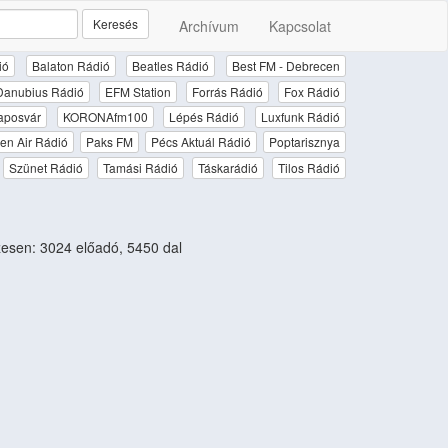
Keresés
Archívum
Kapcsolat
ió
Balaton Rádió
Beatles Rádió
Best FM - Debrecen
Danubius Rádió
EFM Station
Forrás Rádió
Fox Rádió
aposvár
KORONAfm100
Lépés Rádió
Luxfunk Rádió
en Air Rádió
Paks FM
Pécs Aktuál Rádió
Poptarisznya
Szünet Rádió
Tamási Rádió
Táskarádió
Tilos Rádió
sen: 3024 előadó, 5450 dal