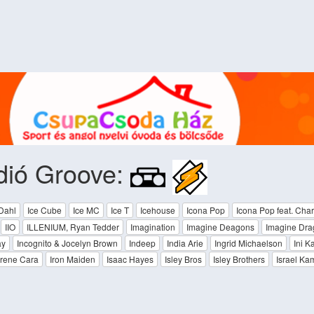
dió Groove:
Dahl
Ice Cube
Ice MC
Ice T
Icehouse
Icona Pop
Icona Pop feat. Char
IIO
ILLENIUM, Ryan Tedder
Imagination
Imagine Deagons
Imagine Dra
ay
Incognito & Jocelyn Brown
Indeep
India Arie
Ingrid Michaelson
Ini 
Irene Cara
Iron Maiden
Isaac Hayes
Isley Bros
Isley Brothers
Israel Ka