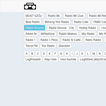
MOST SZÓL!
Rádió 88
Rádió 88 Club
Rádió 88 Ret
Bias Rádió
Bithang-Yoo Rádió
Radio Cafe
FM90 Ca
Rádió Groove
Rádió Groove - City
Hobby Rádió
I l
Rádió M
MiRádiónk
Rádió Miskolc
Mix Rádió
Mix R
Rádió 1
Rádió 1 Pécs
Rádió N Caffe
Retro Rádió
Trend FM
Trió Rádió
Zebrádió
A
B
C
D
E
F
G
H
I
J
K
L
M
N
Legfrissebb
Napi lista
Havi toplista
Legtöbbet játszott d