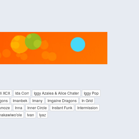
li XCX
Ida Corr
Iggy Azalea & Alice Chater
Iggy Pop
gons
Imanbek
Imany
Imgaine Dragons
In Grid
Kamoze
Inna
Inner Circle
Instant Funk
Intermission
makawiwo'ole
Ivan
Iyaz