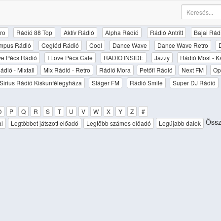
ro
Rádió 88 Top
Aktív Rádió
Alpha Rádió
Rádió Antritt
Bajai Rád
mpus Rádió
Cegléd Rádió
Cool
Dance Wave
Dance Wave Retro
ove Pécs Rádió
I Love Pécs Cafe
RADIO INSIDE
Jazzy
Rádió Most - K
ádió - Mixfall
Mix Rádió - Retro
Rádió Mora
Petőfi Rádió
Next FM
Op
Sirius Rádió Kiskunfélegyháza
Sláger FM
Rádió Smile
Super DJ Rádió
O
P
Q
R
S
T
U
V
W
X
Y
Z
#
Össze
al
Legtöbbet játszott előadó
Legtöbb számos előadó
Legújabb dalok