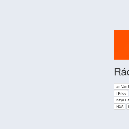
Rá
Ian Van 
II Pride
Inaya D
INXS