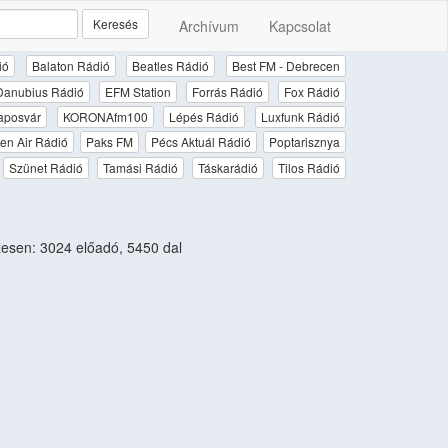
Keresés
Archívum
Kapcsolat
ió
Balaton Rádió
Beatles Rádió
Best FM - Debrecen
Danubius Rádió
EFM Station
Forrás Rádió
Fox Rádió
aposvár
KORONAfm100
Lépés Rádió
Luxfunk Rádió
en Air Rádió
Paks FM
Pécs Aktuál Rádió
Poptarisznya
Szünet Rádió
Tamási Rádió
Táskarádió
Tilos Rádió
sen: 3024 előadó, 5450 dal