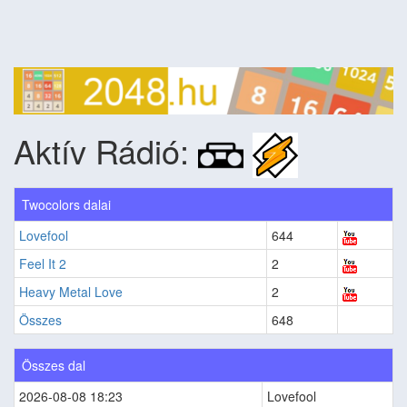
Aktív Rádió:
Twocolors dalai
Lovefool
644
Feel It 2
2
Heavy Metal Love
2
Összes
648
Összes dal
2026-08-08 18:23
Lovefool