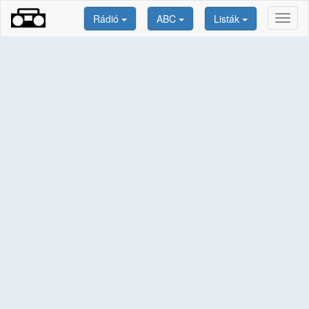
Rádió
ABC
Listák
Toggl
naviga