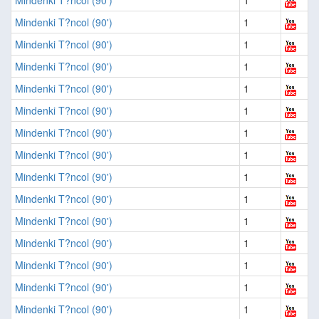
Mindenki T?ncol (90')
1
Mindenki T?ncol (90')
1
Mindenki T?ncol (90')
1
Mindenki T?ncol (90')
1
Mindenki T?ncol (90')
1
Mindenki T?ncol (90')
1
Mindenki T?ncol (90')
1
Mindenki T?ncol (90')
1
Mindenki T?ncol (90')
1
Mindenki T?ncol (90')
1
Mindenki T?ncol (90')
1
Mindenki T?ncol (90')
1
Mindenki T?ncol (90')
1
Mindenki T?ncol (90')
1
Mindenki T?ncol (90')
1