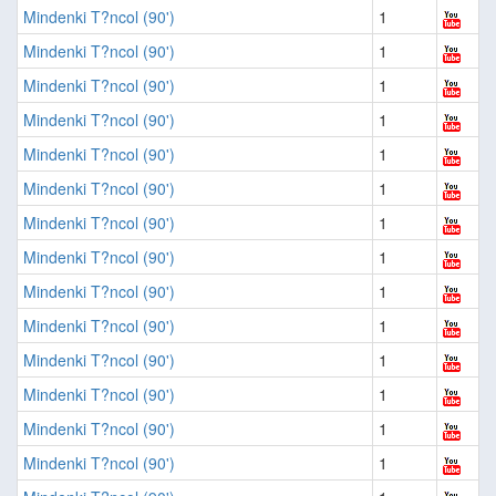
Mindenki T?ncol (90')
1
Mindenki T?ncol (90')
1
Mindenki T?ncol (90')
1
Mindenki T?ncol (90')
1
Mindenki T?ncol (90')
1
Mindenki T?ncol (90')
1
Mindenki T?ncol (90')
1
Mindenki T?ncol (90')
1
Mindenki T?ncol (90')
1
Mindenki T?ncol (90')
1
Mindenki T?ncol (90')
1
Mindenki T?ncol (90')
1
Mindenki T?ncol (90')
1
Mindenki T?ncol (90')
1