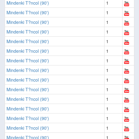
Mindenki T?ncol (90')
1
Mindenki T?ncol (90')
1
Mindenki T?ncol (90')
1
Mindenki T?ncol (90')
1
Mindenki T?ncol (90')
1
Mindenki T?ncol (90')
1
Mindenki T?ncol (90')
1
Mindenki T?ncol (90')
1
Mindenki T?ncol (90')
1
Mindenki T?ncol (90')
1
Mindenki T?ncol (90')
1
Mindenki T?ncol (90')
1
Mindenki T?ncol (90')
1
Mindenki T?ncol (90')
1
Mindenki T?ncol (90')
1