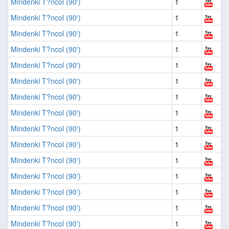
Mindenki T?ncol (90')
1
Mindenki T?ncol (90')
1
Mindenki T?ncol (90')
1
Mindenki T?ncol (90')
1
Mindenki T?ncol (90')
1
Mindenki T?ncol (90')
1
Mindenki T?ncol (90')
1
Mindenki T?ncol (90')
1
Mindenki T?ncol (90')
1
Mindenki T?ncol (90')
1
Mindenki T?ncol (90')
1
Mindenki T?ncol (90')
1
Mindenki T?ncol (90')
1
Mindenki T?ncol (90')
1
Mindenki T?ncol (90')
1