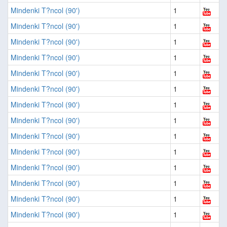
Mindenki T?ncol (90')
1
Mindenki T?ncol (90')
1
Mindenki T?ncol (90')
1
Mindenki T?ncol (90')
1
Mindenki T?ncol (90')
1
Mindenki T?ncol (90')
1
Mindenki T?ncol (90')
1
Mindenki T?ncol (90')
1
Mindenki T?ncol (90')
1
Mindenki T?ncol (90')
1
Mindenki T?ncol (90')
1
Mindenki T?ncol (90')
1
Mindenki T?ncol (90')
1
Mindenki T?ncol (90')
1