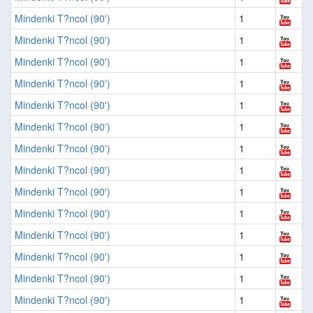
Mindenki T?ncol (90')
1
Mindenki T?ncol (90')
1
Mindenki T?ncol (90')
1
Mindenki T?ncol (90')
1
Mindenki T?ncol (90')
1
Mindenki T?ncol (90')
1
Mindenki T?ncol (90')
1
Mindenki T?ncol (90')
1
Mindenki T?ncol (90')
1
Mindenki T?ncol (90')
1
Mindenki T?ncol (90')
1
Mindenki T?ncol (90')
1
Mindenki T?ncol (90')
1
Mindenki T?ncol (90')
1