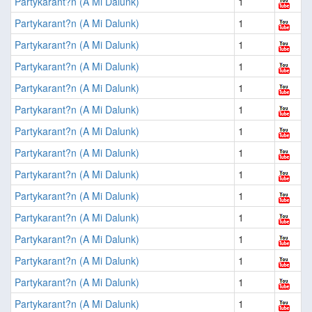
Partykarant?n (A Mi Dalunk)
1
Partykarant?n (A Mi Dalunk)
1
Partykarant?n (A Mi Dalunk)
1
Partykarant?n (A Mi Dalunk)
1
Partykarant?n (A Mi Dalunk)
1
Partykarant?n (A Mi Dalunk)
1
Partykarant?n (A Mi Dalunk)
1
Partykarant?n (A Mi Dalunk)
1
Partykarant?n (A Mi Dalunk)
1
Partykarant?n (A Mi Dalunk)
1
Partykarant?n (A Mi Dalunk)
1
Partykarant?n (A Mi Dalunk)
1
Partykarant?n (A Mi Dalunk)
1
Partykarant?n (A Mi Dalunk)
1
Partykarant?n (A Mi Dalunk)
1