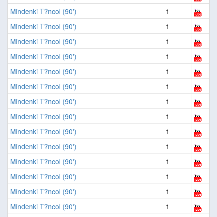
Mindenki T?ncol (90')
1
Mindenki T?ncol (90')
1
Mindenki T?ncol (90')
1
Mindenki T?ncol (90')
1
Mindenki T?ncol (90')
1
Mindenki T?ncol (90')
1
Mindenki T?ncol (90')
1
Mindenki T?ncol (90')
1
Mindenki T?ncol (90')
1
Mindenki T?ncol (90')
1
Mindenki T?ncol (90')
1
Mindenki T?ncol (90')
1
Mindenki T?ncol (90')
1
Mindenki T?ncol (90')
1