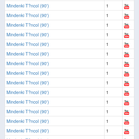
Mindenki T?ncol (90')
1
Mindenki T?ncol (90')
1
Mindenki T?ncol (90')
1
Mindenki T?ncol (90')
1
Mindenki T?ncol (90')
1
Mindenki T?ncol (90')
1
Mindenki T?ncol (90')
1
Mindenki T?ncol (90')
1
Mindenki T?ncol (90')
1
Mindenki T?ncol (90')
1
Mindenki T?ncol (90')
1
Mindenki T?ncol (90')
1
Mindenki T?ncol (90')
1
Mindenki T?ncol (90')
1