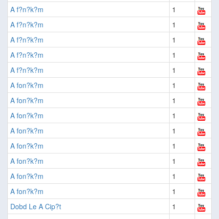
A f?n?k?m
1
A f?n?k?m
1
A f?n?k?m
1
A f?n?k?m
1
A f?n?k?m
1
A fon?k?m
1
A fon?k?m
1
A fon?k?m
1
A fon?k?m
1
A fon?k?m
1
A fon?k?m
1
A fon?k?m
1
A fon?k?m
1
Dobd Le A Cip?t
1