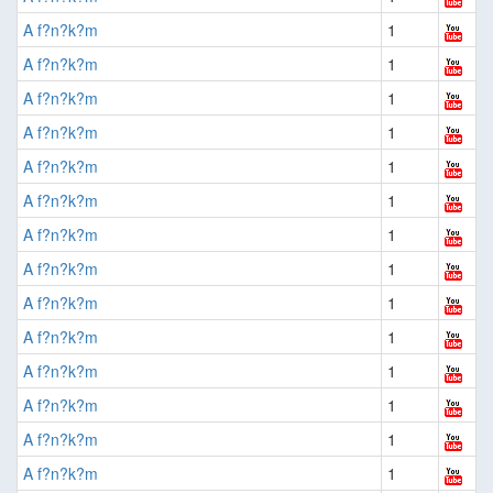
A f?n?k?m
1
A f?n?k?m
1
A f?n?k?m
1
A f?n?k?m
1
A f?n?k?m
1
A f?n?k?m
1
A f?n?k?m
1
A f?n?k?m
1
A f?n?k?m
1
A f?n?k?m
1
A f?n?k?m
1
A f?n?k?m
1
A f?n?k?m
1
A f?n?k?m
1