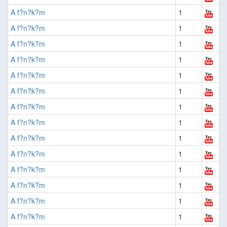
A f?n?k?m
1
A f?n?k?m
1
A f?n?k?m
1
A f?n?k?m
1
A f?n?k?m
1
A f?n?k?m
1
A f?n?k?m
1
A f?n?k?m
1
A f?n?k?m
1
A f?n?k?m
1
A f?n?k?m
1
A f?n?k?m
1
A f?n?k?m
1
A f?n?k?m
1