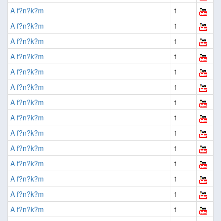
A f?n?k?m
1
A f?n?k?m
1
A f?n?k?m
1
A f?n?k?m
1
A f?n?k?m
1
A f?n?k?m
1
A f?n?k?m
1
A f?n?k?m
1
A f?n?k?m
1
A f?n?k?m
1
A f?n?k?m
1
A f?n?k?m
1
A f?n?k?m
1
A f?n?k?m
1