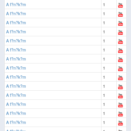
A f?n?k?m
1
A f?n?k?m
1
A f?n?k?m
1
A f?n?k?m
1
A f?n?k?m
1
A f?n?k?m
1
A f?n?k?m
1
A f?n?k?m
1
A f?n?k?m
1
A f?n?k?m
1
A f?n?k?m
1
A f?n?k?m
1
A f?n?k?m
1
A f?n?k?m
1