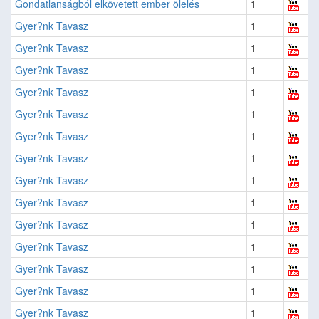
Gondatlanságból elkövetett ember ölelés
1
Gyer?nk Tavasz
1
Gyer?nk Tavasz
1
Gyer?nk Tavasz
1
Gyer?nk Tavasz
1
Gyer?nk Tavasz
1
Gyer?nk Tavasz
1
Gyer?nk Tavasz
1
Gyer?nk Tavasz
1
Gyer?nk Tavasz
1
Gyer?nk Tavasz
1
Gyer?nk Tavasz
1
Gyer?nk Tavasz
1
Gyer?nk Tavasz
1
Gyer?nk Tavasz
1