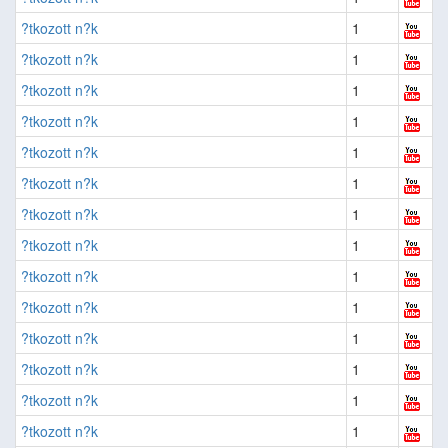
?tkozott n?k
1
?tkozott n?k
1
?tkozott n?k
1
?tkozott n?k
1
?tkozott n?k
1
?tkozott n?k
1
?tkozott n?k
1
?tkozott n?k
1
?tkozott n?k
1
?tkozott n?k
1
?tkozott n?k
1
?tkozott n?k
1
?tkozott n?k
1
?tkozott n?k
1