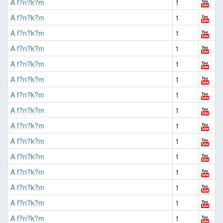
A f?n?k?m
1
A f?n?k?m
1
A f?n?k?m
1
A f?n?k?m
1
A f?n?k?m
1
A f?n?k?m
1
A f?n?k?m
1
A f?n?k?m
1
A f?n?k?m
1
A f?n?k?m
1
A f?n?k?m
1
A f?n?k?m
1
A f?n?k?m
1
A f?n?k?m
1
A f?n?k?m
1