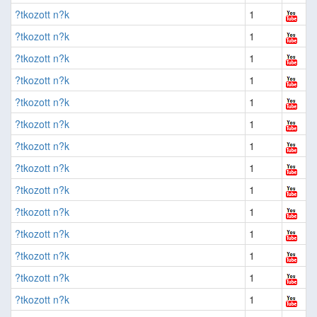
?tkozott n?k
1
?tkozott n?k
1
?tkozott n?k
1
?tkozott n?k
1
?tkozott n?k
1
?tkozott n?k
1
?tkozott n?k
1
?tkozott n?k
1
?tkozott n?k
1
?tkozott n?k
1
?tkozott n?k
1
?tkozott n?k
1
?tkozott n?k
1
?tkozott n?k
1