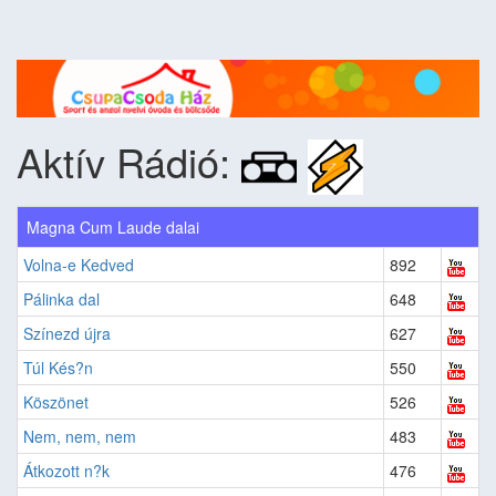
Aktív Rádió:
Magna Cum Laude dalai
Volna-e Kedved
892
Pálinka dal
648
Színezd újra
627
Túl Kés?n
550
Köszönet
526
Nem, nem, nem
483
Átkozott n?k
476