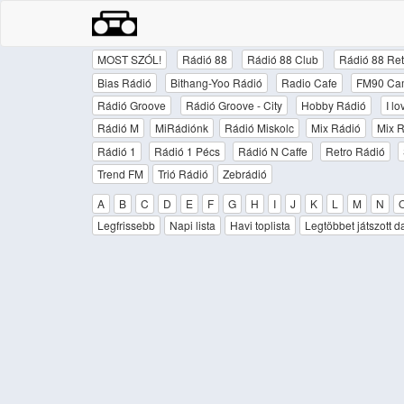
MOST SZÓL!
Rádió 88
Rádió 88 Club
Rádió 88 Ret
Bias Rádió
Bithang-Yoo Rádió
Radio Cafe
FM90 Ca
Rádió Groove
Rádió Groove - City
Hobby Rádió
I l
Rádió M
MiRádiónk
Rádió Miskolc
Mix Rádió
Mix R
Rádió 1
Rádió 1 Pécs
Rádió N Caffe
Retro Rádió
Trend FM
Trió Rádió
Zebrádió
A
B
C
D
E
F
G
H
I
J
K
L
M
N
Legfrissebb
Napi lista
Havi toplista
Legtöbbet játszott d