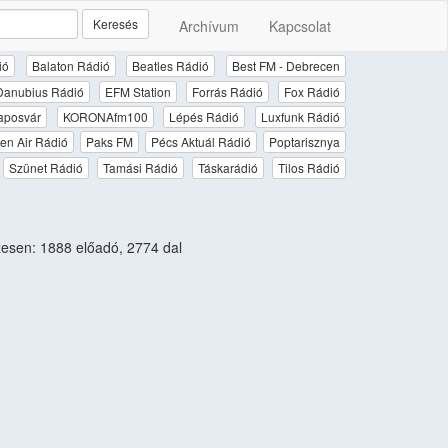
Keresés
Archívum
Kapcsolat
ió
Balaton Rádió
Beatles Rádió
Best FM - Debrecen
Danubius Rádió
EFM Station
Forrás Rádió
Fox Rádió
aposvár
KORONAfm100
Lépés Rádió
Luxfunk Rádió
en Air Rádió
Paks FM
Pécs Aktuál Rádió
Poptarisznya
Szünet Rádió
Tamási Rádió
Táskarádió
Tilos Rádió
sen: 1888 előadó, 2774 dal