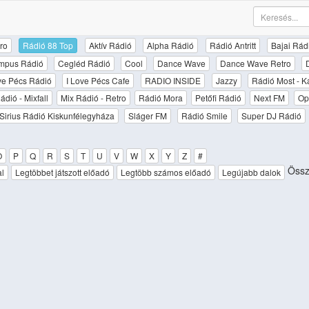
ro
Rádió 88 Top
Aktív Rádió
Alpha Rádió
Rádió Antritt
Bajai Rád
mpus Rádió
Cegléd Rádió
Cool
Dance Wave
Dance Wave Retro
ove Pécs Rádió
I Love Pécs Cafe
RADIO INSIDE
Jazzy
Rádió Most - K
ádió - Mixfall
Mix Rádió - Retro
Rádió Mora
Petőfi Rádió
Next FM
Op
Sirius Rádió Kiskunfélegyháza
Sláger FM
Rádió Smile
Super DJ Rádió
O
P
Q
R
S
T
U
V
W
X
Y
Z
#
Össze
al
Legtöbbet játszott előadó
Legtöbb számos előadó
Legújabb dalok