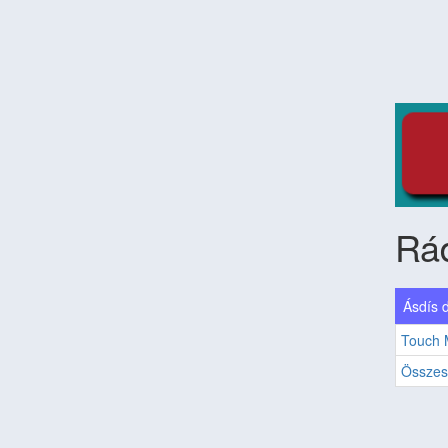
Rá
Ásdís d
Touch 
Összes