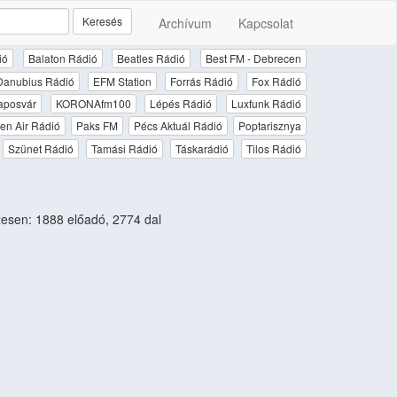
Keresés
Archívum
Kapcsolat
ió
Balaton Rádió
Beatles Rádió
Best FM - Debrecen
Danubius Rádió
EFM Station
Forrás Rádió
Fox Rádió
aposvár
KORONAfm100
Lépés Rádió
Luxfunk Rádió
en Air Rádió
Paks FM
Pécs Aktuál Rádió
Poptarisznya
Szünet Rádió
Tamási Rádió
Táskarádió
Tilos Rádió
sen: 1888 előadó, 2774 dal