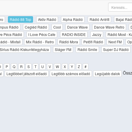
ro
Rádió 88 Top
Aktív Rádió
Alpha Rádió
Rádió Antritt
Bajai Rád
mpus Rádió
Cegléd Rádió
Cool
Dance Wave
Dance Wave Retro
ove Pécs Rádió
I Love Pécs Cafe
RADIO INSIDE
Jazzy
Rádió Most - K
ádió - Mixfall
Mix Rádió - Retro
Rádió Mora
Petőfi Rádió
Next FM
Op
Sirius Rádió Kiskunfélegyháza
Sláger FM
Rádió Smile
Super DJ Rádió
O
P
Q
R
S
T
U
V
W
X
Y
Z
#
Össze
al
Legtöbbet játszott előadó
Legtöbb számos előadó
Legújabb dalok