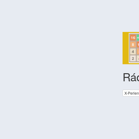
Rá
X-Perie