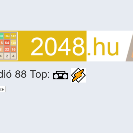
dió 88 Top:
nce