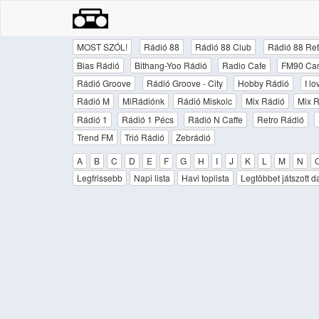
MOST SZÓL!
Rádió 88
Rádió 88 Club
Rádió 88 Ret
Bias Rádió
Bithang-Yoo Rádió
Radio Cafe
FM90 Ca
Rádió Groove
Rádió Groove - City
Hobby Rádió
I l
Rádió M
MiRádiónk
Rádió Miskolc
Mix Rádió
Mix R
Rádió 1
Rádió 1 Pécs
Rádió N Caffe
Retro Rádió
Trend FM
Trió Rádió
Zebrádió
A
B
C
D
E
F
G
H
I
J
K
L
M
N
Legfrissebb
Napi lista
Havi toplista
Legtöbbet játszott d