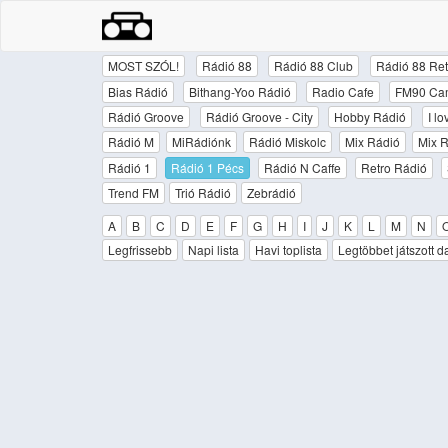
MOST SZÓL!
Rádió 88
Rádió 88 Club
Rádió 88 Ret
Bias Rádió
Bithang-Yoo Rádió
Radio Cafe
FM90 Ca
Rádió Groove
Rádió Groove - City
Hobby Rádió
I l
Rádió M
MiRádiónk
Rádió Miskolc
Mix Rádió
Mix R
Rádió 1
Rádió 1 Pécs
Rádió N Caffe
Retro Rádió
Trend FM
Trió Rádió
Zebrádió
A
B
C
D
E
F
G
H
I
J
K
L
M
N
Legfrissebb
Napi lista
Havi toplista
Legtöbbet játszott d