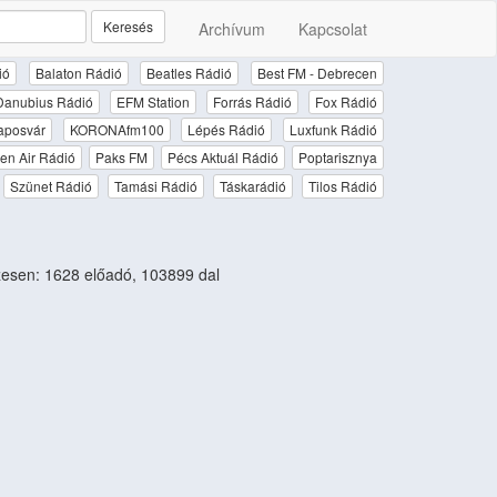
Keresés
Archívum
Kapcsolat
ió
Balaton Rádió
Beatles Rádió
Best FM - Debrecen
Danubius Rádió
EFM Station
Forrás Rádió
Fox Rádió
aposvár
KORONAfm100
Lépés Rádió
Luxfunk Rádió
en Air Rádió
Paks FM
Pécs Aktuál Rádió
Poptarisznya
Szünet Rádió
Tamási Rádió
Táskarádió
Tilos Rádió
esen: 1628 előadó, 103899 dal