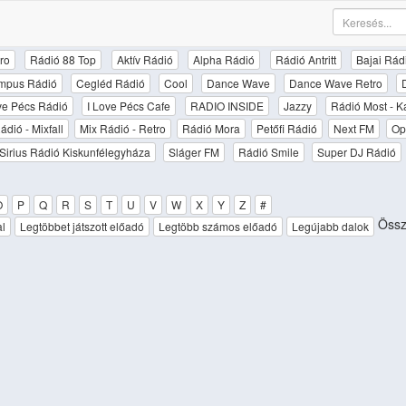
ro
Rádió 88 Top
Aktív Rádió
Alpha Rádió
Rádió Antritt
Bajai Rád
mpus Rádió
Cegléd Rádió
Cool
Dance Wave
Dance Wave Retro
ove Pécs Rádió
I Love Pécs Cafe
RADIO INSIDE
Jazzy
Rádió Most - K
ádió - Mixfall
Mix Rádió - Retro
Rádió Mora
Petőfi Rádió
Next FM
Op
Sirius Rádió Kiskunfélegyháza
Sláger FM
Rádió Smile
Super DJ Rádió
O
P
Q
R
S
T
U
V
W
X
Y
Z
#
Össz
al
Legtöbbet játszott előadó
Legtöbb számos előadó
Legújabb dalok