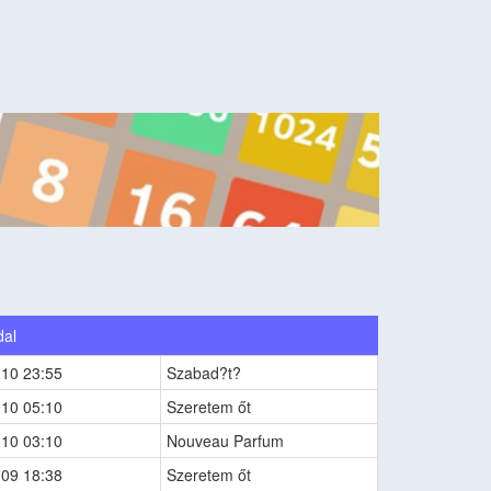
dal
-10 23:55
Szabad?t?
-10 05:10
Szeretem őt
-10 03:10
Nouveau Parfum
-09 18:38
Szeretem őt