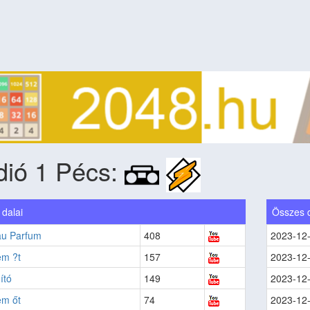
dió 1 Pécs:
dalai
Összes 
u Parfum
408
2023-12
em ?t
157
2023-12
ító
149
2023-12
em őt
74
2023-12