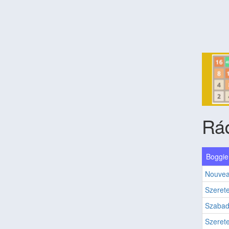
Rá
Boggie 
Nouvea
Szeret
Szabad
Szeret