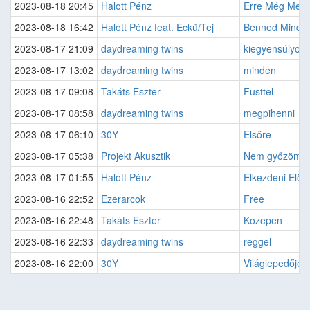
2023-08-18 20:45
Halott Pénz
Erre Még Meghí
2023-08-18 16:42
Halott Pénz feat. Eckü/Tej
Benned Minden
2023-08-17 21:09
daydreaming twins
kiegyensúlyoz
2023-08-17 13:02
daydreaming twins
minden
2023-08-17 09:08
Takáts Eszter
Fusttel
2023-08-17 08:58
daydreaming twins
megpihenni
2023-08-17 06:10
30Y
Elsőre
2023-08-17 05:38
Projekt Akusztik
Nem győzöm
2023-08-17 01:55
Halott Pénz
Elkezdeni Elölr
2023-08-16 22:52
Ezerarcok
Free
2023-08-16 22:48
Takáts Eszter
Kozepen
2023-08-16 22:33
daydreaming twins
reggel
2023-08-16 22:00
30Y
Világlepedője