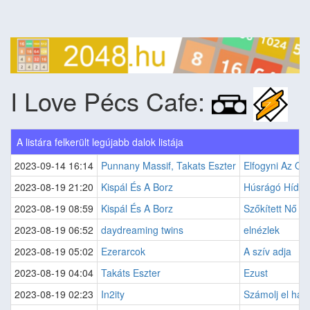
I Love Pécs Cafe:
A listára felkerült legújabb dalok listája
2023-09-14 16:14
Punnany Massif, Takats Eszter
Elfogyni Az Ol
2023-08-19 21:20
Kispál És A Borz
Húsrágó Hídve
2023-08-19 08:59
Kispál És A Borz
Szőkített Nő
2023-08-19 06:52
daydreaming twins
elnézlek
2023-08-19 05:02
Ezerarcok
A szív adja
2023-08-19 04:04
Takáts Eszter
Ezust
2023-08-19 02:23
In2ity
Számolj el hár