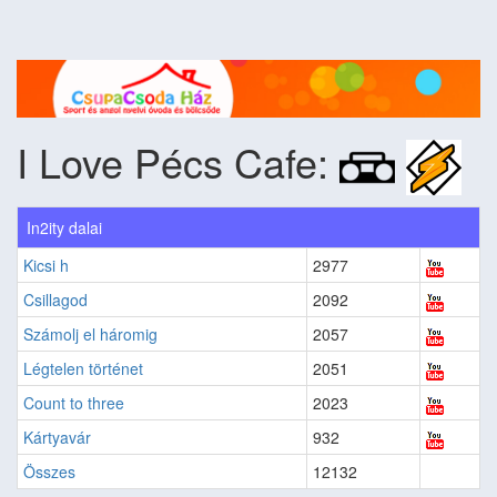
I Love Pécs Cafe:
In2ity dalai
Kicsi h
2977
Csillagod
2092
Számolj el háromig
2057
Légtelen történet
2051
Count to three
2023
Kártyavár
932
Összes
12132