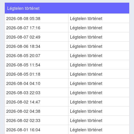
Légtelen történet
2026-08-08 05:38
Légtelen történet
2026-08-07 17:16
Légtelen történet
2026-08-07 02:49
Légtelen történet
2026-08-06 18:34
Légtelen történet
2026-08-05 20:07
Légtelen történet
2026-08-05 11:54
Légtelen történet
2026-08-05 01:18
Légtelen történet
2026-08-04 04:10
Légtelen történet
2026-08-03 22:03
Légtelen történet
2026-08-02 14:47
Légtelen történet
2026-08-02 04:38
Légtelen történet
2026-08-02 02:33
Légtelen történet
2026-08-01 16:04
Légtelen történet