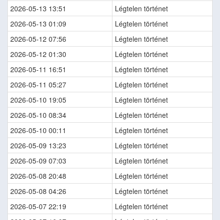
2026-05-13 13:51
Légtelen történet
2026-05-13 01:09
Légtelen történet
2026-05-12 07:56
Légtelen történet
2026-05-12 01:30
Légtelen történet
2026-05-11 16:51
Légtelen történet
2026-05-11 05:27
Légtelen történet
2026-05-10 19:05
Légtelen történet
2026-05-10 08:34
Légtelen történet
2026-05-10 00:11
Légtelen történet
2026-05-09 13:23
Légtelen történet
2026-05-09 07:03
Légtelen történet
2026-05-08 20:48
Légtelen történet
2026-05-08 04:26
Légtelen történet
2026-05-07 22:19
Légtelen történet