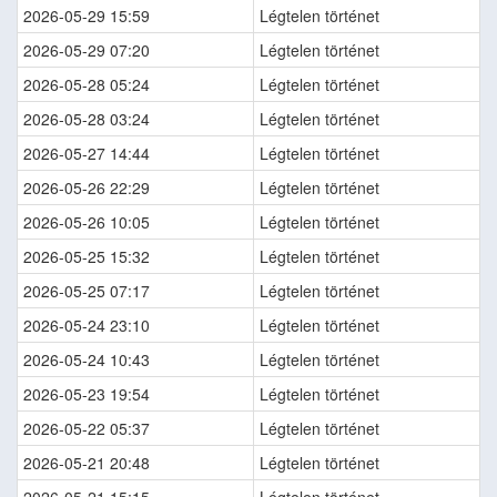
2026-05-29 15:59
Légtelen történet
2026-05-29 07:20
Légtelen történet
2026-05-28 05:24
Légtelen történet
2026-05-28 03:24
Légtelen történet
2026-05-27 14:44
Légtelen történet
2026-05-26 22:29
Légtelen történet
2026-05-26 10:05
Légtelen történet
2026-05-25 15:32
Légtelen történet
2026-05-25 07:17
Légtelen történet
2026-05-24 23:10
Légtelen történet
2026-05-24 10:43
Légtelen történet
2026-05-23 19:54
Légtelen történet
2026-05-22 05:37
Légtelen történet
2026-05-21 20:48
Légtelen történet