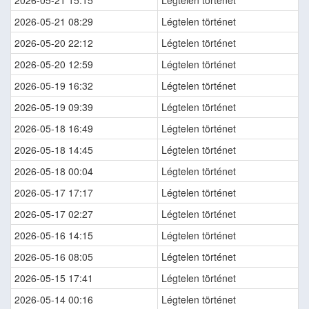
2026-05-21 15:15
Légtelen történet
2026-05-21 08:29
Légtelen történet
2026-05-20 22:12
Légtelen történet
2026-05-20 12:59
Légtelen történet
2026-05-19 16:32
Légtelen történet
2026-05-19 09:39
Légtelen történet
2026-05-18 16:49
Légtelen történet
2026-05-18 14:45
Légtelen történet
2026-05-18 00:04
Légtelen történet
2026-05-17 17:17
Légtelen történet
2026-05-17 02:27
Légtelen történet
2026-05-16 14:15
Légtelen történet
2026-05-16 08:05
Légtelen történet
2026-05-15 17:41
Légtelen történet
2026-05-14 00:16
Légtelen történet