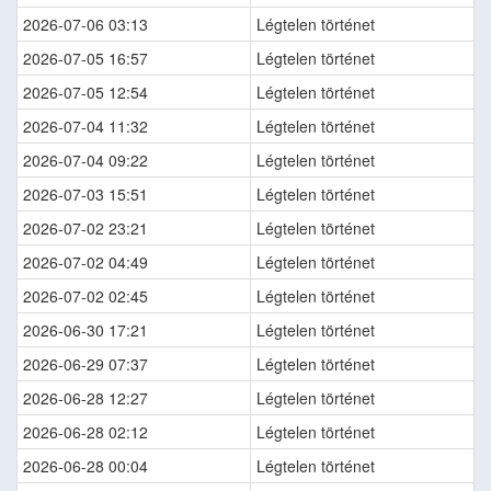
2026-07-06 03:13
Légtelen történet
2026-07-05 16:57
Légtelen történet
2026-07-05 12:54
Légtelen történet
2026-07-04 11:32
Légtelen történet
2026-07-04 09:22
Légtelen történet
2026-07-03 15:51
Légtelen történet
2026-07-02 23:21
Légtelen történet
2026-07-02 04:49
Légtelen történet
2026-07-02 02:45
Légtelen történet
2026-06-30 17:21
Légtelen történet
2026-06-29 07:37
Légtelen történet
2026-06-28 12:27
Légtelen történet
2026-06-28 02:12
Légtelen történet
2026-06-28 00:04
Légtelen történet