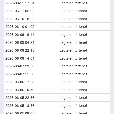
2026-06-11 17:54
Légtelen történet
2026-06-11 02:02
Légtelen történet
2026-06-10 15:22
Légtelen történet
2026-06-10 01:02
Légtelen történet
2026-06-09 16:44
Légtelen történet
2026-06-09 04:24
Légtelen történet
2026-06-08 22:18
Légtelen történet
2026-06-08 14:04
Légtelen történet
2026-06-07 23:50
Légtelen történet
2026-06-07 11:58
Légtelen történet
2026-06-06 17:28
Légtelen történet
2026-06-06 10:59
Légtelen történet
2026-06-05 22:36
Légtelen történet
2026-06-05 18:36
Légtelen történet
2026-06-05 08:05
Légtelen történet