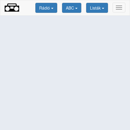
Rádió
ABC
Listák
Toggl
naviga