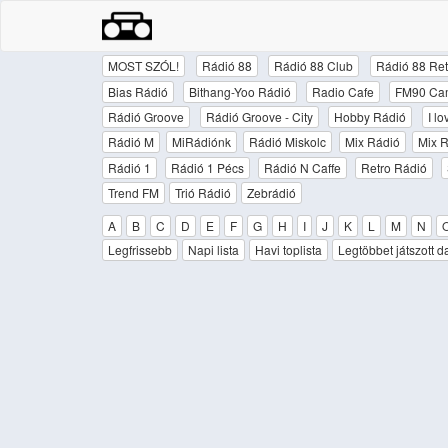
MOST SZÓL!
Rádió 88
Rádió 88 Club
Rádió 88 Ret
Bias Rádió
Bithang-Yoo Rádió
Radio Cafe
FM90 Ca
Rádió Groove
Rádió Groove - City
Hobby Rádió
I l
Rádió M
MiRádiónk
Rádió Miskolc
Mix Rádió
Mix R
Rádió 1
Rádió 1 Pécs
Rádió N Caffe
Retro Rádió
Trend FM
Trió Rádió
Zebrádió
A
B
C
D
E
F
G
H
I
J
K
L
M
N
Legfrissebb
Napi lista
Havi toplista
Legtöbbet játszott d