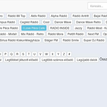
ro
Rádió 88 Top
Aktív Rádió
Alpha Rádió
Rádió Antritt
Bajai Rád
mpus Rádió
Cegléd Rádió
Cool
Dance Wave
Dance Wave Retro
ove Pécs Rádió
I Love Pécs Cafe
RADIO INSIDE
Jazzy
Rádió Most - K
ádió - Mixfall
Mix Rádió - Retro
Rádió Mora
Petőfi Rádió
Next FM
Op
Sirius Rádió Kiskunfélegyháza
Sláger FM
Rádió Smile
Super DJ Rádió
O
P
Q
R
S
T
U
V
W
X
Y
Z
#
Össze
al
Legtöbbet játszott előadó
Legtöbb számos előadó
Legújabb dalok