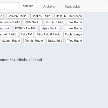
Keresés
Archívum
Kapcsolat
ió
Balaton Rádió
Beatles Rádió
Best FM - Debrecen
Danubius Rádió
EFM Station
Forrás Rádió
Fox Rádió
aposvár
KORONAfm100
Lépés Rádió
Luxfunk Rádió
en Air Rádió
Paks FM
Pécs Aktuál Rádió
Poptarisznya
Szünet Rádió
Tamási Rádió
Táskarádió
Tilos Rádió
sen: 564 előadó, 1293 dal