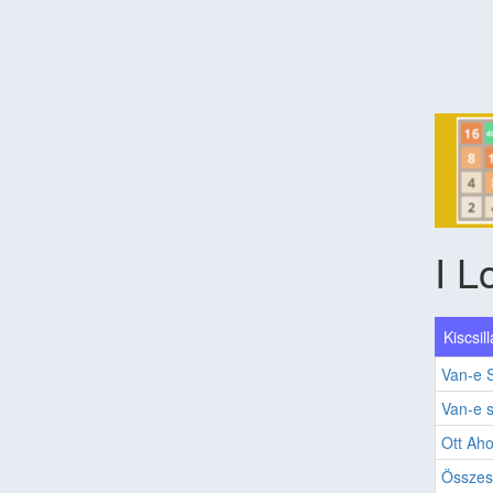
I L
Kiscsil
Van-e 
Van-e 
Ott Aho
Összes