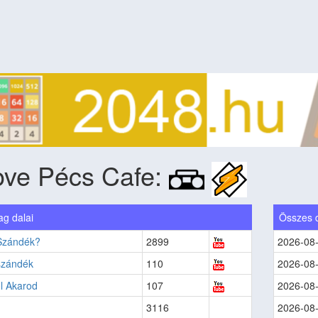
ove Pécs Cafe:
lag dalai
Összes 
Szándék?
2899
2026-08
szándék
110
2026-08
l Akarod
107
2026-08
3116
2026-08