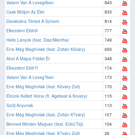
Valami Van A Levegőben
843
Csak Múljon Az Élet
833
Darabokra Törted A Szívem
814
Elkezdeni Elölről
777
Hello Lányok (feat. Diaz/Mentha)
749
Erre Még Meghívlak (feat. Zoltán Kőváry)
650
Ahol A Május Földet Ér
348
Elkezdeni Elölr?l
174
Valami Van A Leveg?ben
173
Erre Még Meghívlak (feat. Kőváry Zoli)
170
Élnünk Kellett Volna (ft. Agebeat & Kovary)
115
Szólj Anyunak
113
Erre Még Meghívlak (feat. Zoltán K?váry)
107
Benned Minden Megvan (feat. Eckü/Tej)
104
Erre Még Meghívlak (feat. K?váry Zoli)
26