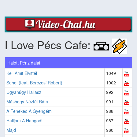
I Love Pécs Cafe:
Halott Pénz dalai
Kell Amit Elvittél
1049
Sehol (feat. Bérczesi Róbert)
1002
Ugyanúgy Hallasz
992
Máshogy Néztél Rám
991
A Feneked A Gyengém
988
Halljam A Hangod!
987
Majd
960